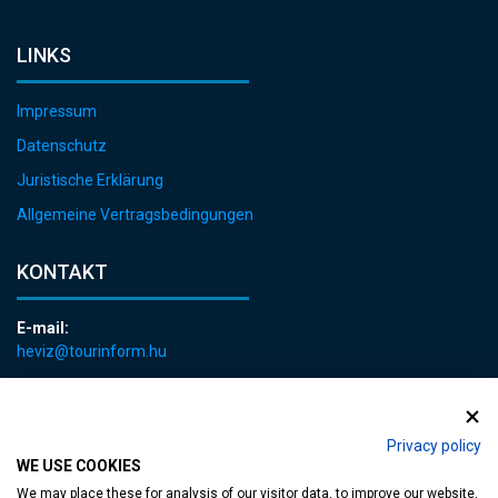
LINKS
Impressum
Datenschutz
Juristische Erklärung
Allgemeine Vertragsbedingungen
KONTAKT
E-mail:
heviz@tourinform.hu
Telefon:
+36 83 540 131
Privacy policy
WE USE COOKIES
We may place these for analysis of our visitor data, to improve our website,