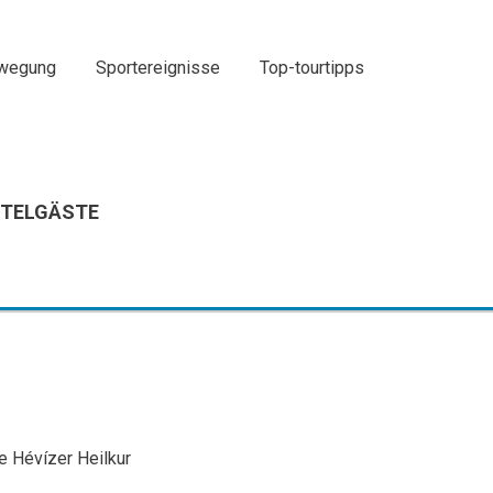
ewegung
Sportereignisse
Top-tourtipps
OTELGÄSTE
le Hévízer Heilkur