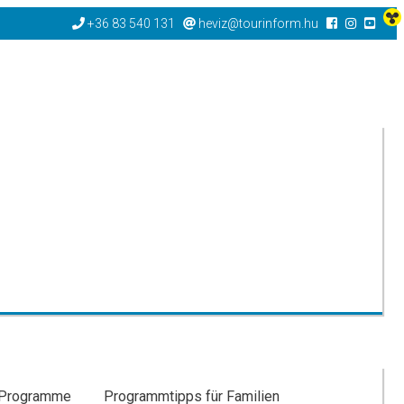
+36 83 540 131
heviz@tourinform.hu
-Programme
Programmtipps für Familien