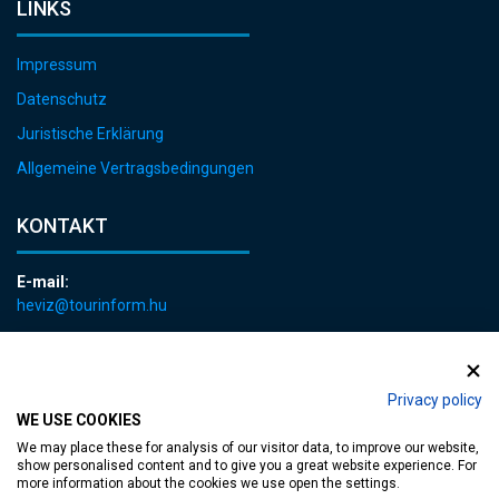
LINKS
Impressum
Datenschutz
Juristische Erklärung
Allgemeine Vertragsbedingungen
KONTAKT
E-mail:
heviz@tourinform.hu
Telefon:
+36 83 540 131
Privacy policy
WE USE COOKIES
We may place these for analysis of our visitor data, to improve our website,
show personalised content and to give you a great website experience. For
more information about the cookies we use open the settings.