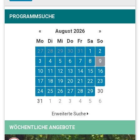
PROGRAMMSUCHE
«
August 2026
»
Mo
Di
Mi
Do
Fr
Sa
So
27
28
29
30
31
1
2
3
4
5
6
7
8
9
10
11
12
13
14
15
16
17
18
19
20
21
22
23
24
25
26
27
28
29
30
31
1
2
3
4
5
6
Erweiterte Suche
WÖCHENTLICHE ANGEBOTE