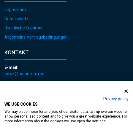
Impressum
Datenschutz
Juristische Erklärung
Allgemeine Vertragsbedingungen
KONTAKT
E-mail:
heviz@tourinform.hu
Telefon:
+36 83 540 131
Privacy policy
WE USE COOKIES
We may place these for analysis of our visitor data, to improve our website,
show personalised content and to give you a great website experience. For
more information about the cookies we use open the settings.
zugängliche Webseite
| Copyright © 2024 Hévíz Város Önkormányzata,