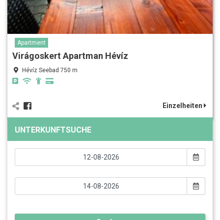
Apartment
Virágoskert Apartman Hévíz
Hévíz Seebad 750 m
Einzelheiten
UNTERKUNFTSUCHE