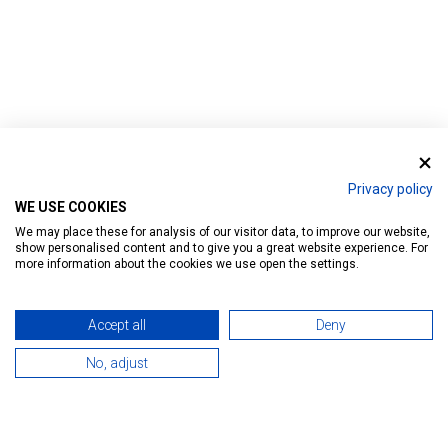
Privacy policy
WE USE COOKIES
We may place these for analysis of our visitor data, to improve our website,
Home
show personalised content and to give you a great website experience. For
more information about the cookies we use open the settings.
Accept all
Deny
No, adjust
404 ERROR