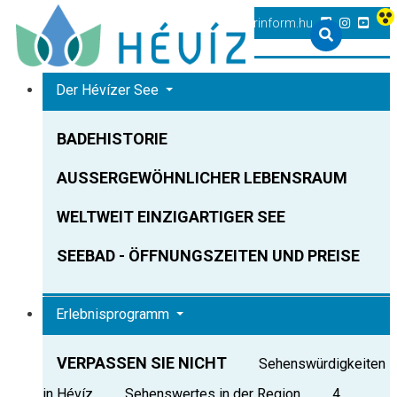
+36 83 540 131
heviz@tourinform.hu
Der Hévízer See
BADEHISTORIE
AUSSERGEWÖHNLICHER LEBENSRAUM
WELTWEIT EINZIGARTIGER SEE
SEEBAD - ÖFFNUNGSZEITEN UND PREISE
Erlebnisprogramm
VERPASSEN SIE NICHT
Sehenswürdigkeiten
in Hévíz
Sehenswertes in der Region
4