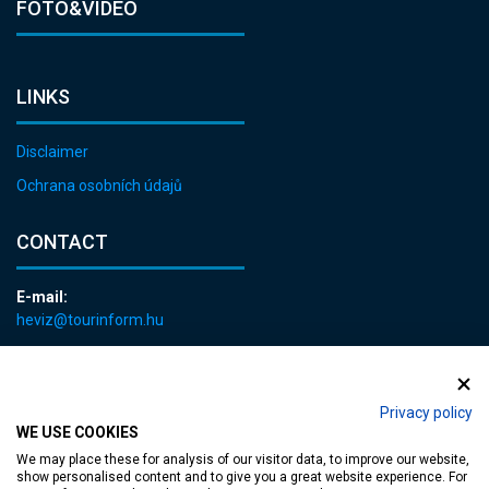
FOTO&VIDEO
LINKS
Disclaimer
Ochrana osobních údajů
CONTACT
E-mail:
heviz@tourinform.hu
Phone:
+36 83 540 131
Privacy policy
WE USE COOKIES
We may place these for analysis of our visitor data, to improve our website,
show personalised content and to give you a great website experience. For