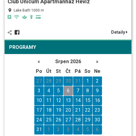
Club Unicum Apartmanház Hévíz
Lake Bath 1000 m
Detaily
PROGRAMY
«
Srpen 2026
»
Po
Út
St
Čt
Pá
So
Ne
27
28
29
30
31
1
2
3
4
5
6
7
8
9
10
11
12
13
14
15
16
17
18
19
20
21
22
23
24
25
26
27
28
29
30
31
1
2
3
4
5
6