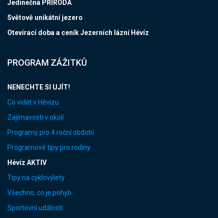
Jedinečná PŘÍRODA
Světově unikátní jezero
Otevírací doba a ceník Jezerních lázní Hévíz
PROGRAM ZÁŽITKŮ
NENECHTE SI UJÍT!
Co vidět v Hévízu
Zajímavosti v okolí
Programy pro 4 roční období
Programové tipy pro rodiny
Hévíz AKTIV
Tipy na cyklovýlety
Všechno, co je pohyb
Sportovní události