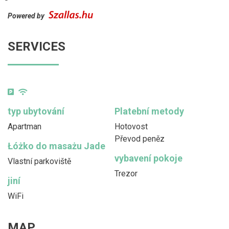
Powered by
SERVICES
typ ubytování
Platební metody
Apartman
Hotovost
Převod peněz
Łóżko do masażu Jade
vybavení pokoje
Vlastní parkoviště
Trezor
jiní
WiFi
MAP