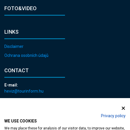
FOTO&VIDEO
LINKS
Disclaimer
Ochrana osobních údajů
CONTACT
E-mail:
heviz@tourinform.hu
Phone:
+36 83 540 131
Privacy policy
WE USE COOKIES
We may place these for analysis of our visitor data, to improve our website,