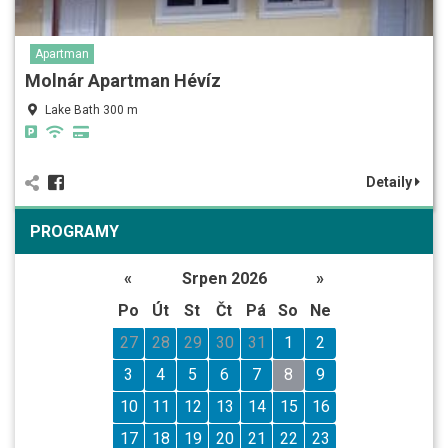
Apartman
Molnár Apartman Hévíz
Lake Bath 300 m
Detaily
PROGRAMY
«
Srpen 2026
»
Po
Út
St
Čt
Pá
So
Ne
27
28
29
30
31
1
2
3
4
5
6
7
8
9
10
11
12
13
14
15
16
17
18
19
20
21
22
23