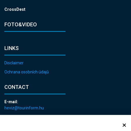
CrossDest
FOTO&VIDEO
LINKS
Disclaimer
Ochrana osobních údajů
CONTACT
E-mail:
heviz@tourinform.hu
Phone:
+36 83 540 131