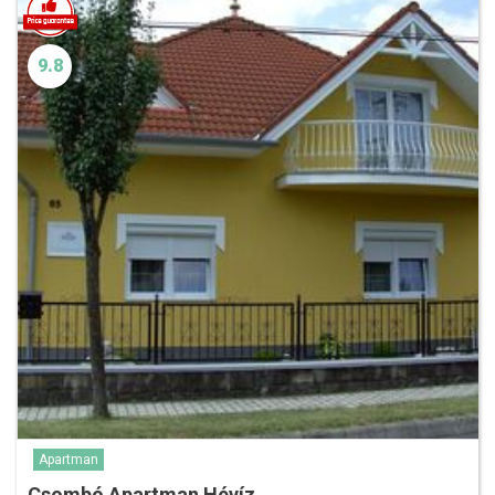
9.8
Apartman
Csombó Apartman Hévíz