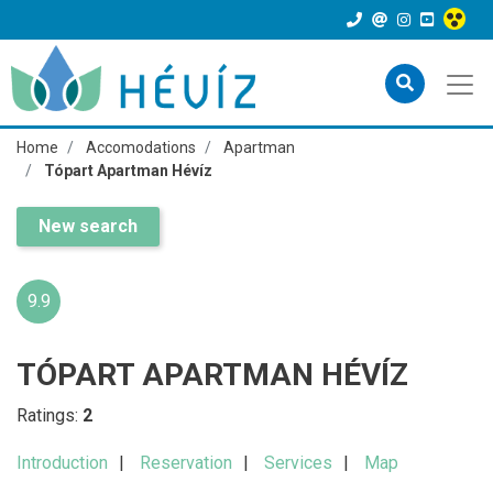
Home
Accomodations
Apartman
Tópart Apartman Hévíz
New search
9.9
TÓPART APARTMAN HÉVÍZ
Ratings:
2
Introduction
Reservation
Services
Map