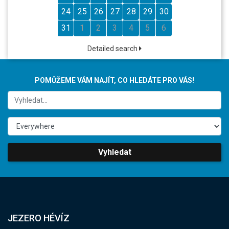
24
25
26
27
28
29
30
31
1
2
3
4
5
6
Detailed search
POMŮŽEME VÁM NAJÍT, CO HLEDÁTE PRO VÁS!
Vyhledat
JEZERO HÉVÍZ