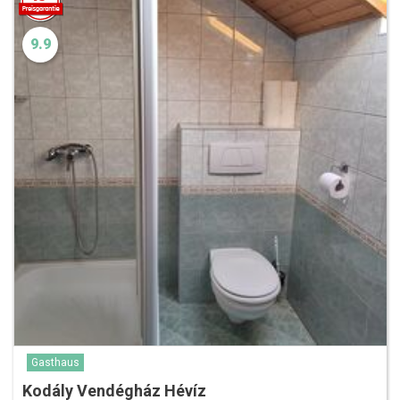
9.9
Gasthaus
Kodály Vendégház Hévíz