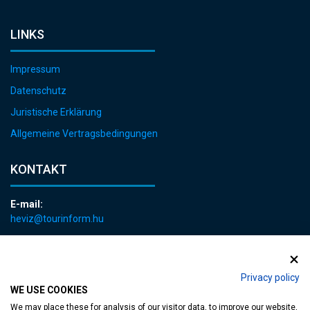
LINKS
Impressum
Datenschutz
Juristische Erklärung
Allgemeine Vertragsbedingungen
KONTAKT
E-mail:
heviz@tourinform.hu
Telefon:
+36 83 540 131
Privacy policy
WE USE COOKIES
We may place these for analysis of our visitor data, to improve our website,