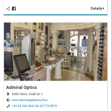
Detaily
Admiral Optics
8380 Hévíz, Deák tér 1.
www.admiraloptika.hu/hu/
+36 83 342 060;+36 30 773 0873