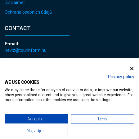
Disclaimer
Ochrana osobních údajů
CONTACT
E-mail:
heviz@tourinform.hu
Phone:
+36 83 540 131
Privacy policy
WE USE COOKIES
We may place these for analysis of our visitor data, to improve our website,
show personalised content and to give you a great website experience. For
more information about the cookies we use open the settings.
Accessible web page
| Copyright © 2024 Municipality of Hévíz, Designed by
Accept all
Deny
MediaGum
|
Cookie renewals
|
Sitemap
No, adjust