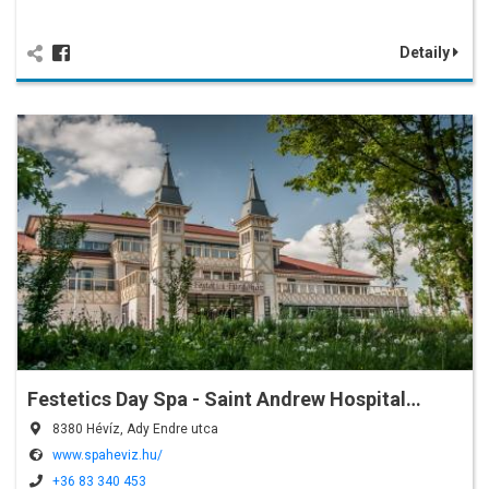
Detaily
Festetics Day Spa - Saint Andrew Hospital…
8380 Hévíz, Ady Endre utca
www.spaheviz.hu/
+36 83 340 453