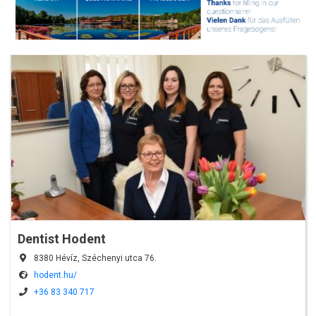
Dentist Hodent
8380 Hévíz, Széchenyi utca 76.
hodent.hu/
+36 83 340 717