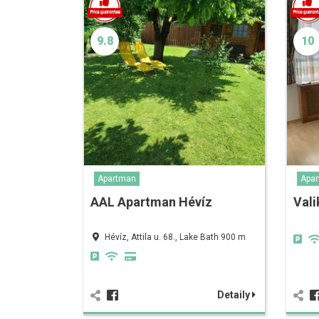
9.8
10
Apartman
Apa
AAL Apartman Hévíz
Vali
Hévíz, Attila u. 68., Lake Bath 900 m
Detaily