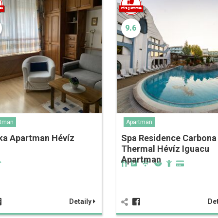
9.6
rtman
Apartman
ka Apartman Hévíz
Spa Residence Carbona
Thermal Hévíz Iguacu
Apartman
Detaily
Det