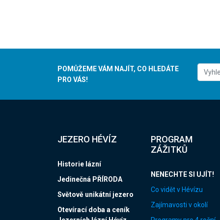
POMŮŽEME VÁM NAJÍT, CO HLEDÁTE
PRO VÁS!
JEZERO HÉVÍZ
PROGRAM
ZÁŽITKŮ
Historie lázní
NENECHTE SI UJÍT!
Jedinečná PŘÍRODA
Co vidět v Hévízu
Světově unikátní jezero
Zajímavosti v okolí
Otevírací doba a ceník