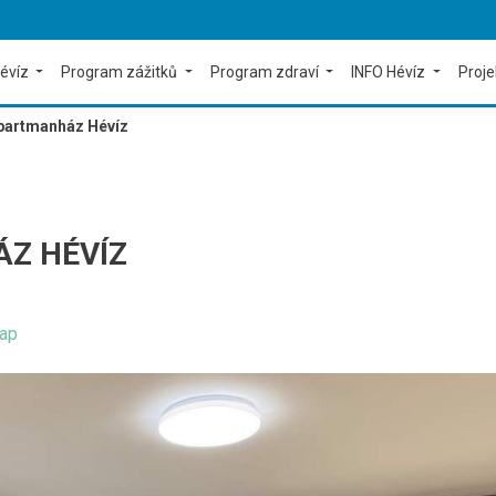
évíz
Program zážitků
Program zdraví
INFO Hévíz
Proj
partmanház Hévíz
Z HÉVÍZ
ap