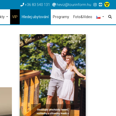
+36 83 540 131
heviz@tourinform.hu
ekty
VIP
Hledej ubytování
Programy
Foto&Video