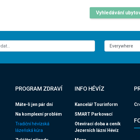
Vyhledávání ubyto
PROGRAM ZDRAVÍ
INFO HÉVÍZ
P
Máte-li jen pár dní
Kancelář Tourinform
Cr
Na komplexní problém
SMART Parkovací
F
Tradiční hévízská
Otevírací doba a ceník
lázeňská kúra
Jezerních lázní Hévíz