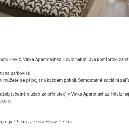
e městě Hévíz, Vinka Apartmanház Hévíz nabízí dva komfortně zaří
u na parkovišti.
t, můžete se připojit na každém pokoji. Samostatné sociální zaříz
lužeb (včetně služeb za příplatek) v Vinka Apartmanház Hévíz na
okoje.
Egregy 1.9 km , Jezero Hévíz 1.7 km.