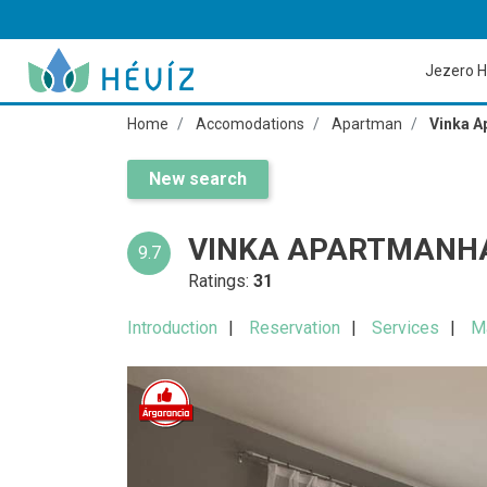
Jezero H
Home
Accomodations
Apartman
Vinka A
New search
VINKA APARTMANHÁ
9.7
Ratings:
31
Introduction
Reservation
Services
M