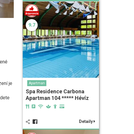
9.7
zené
ení je
Apartman
Spa Residence Carbona
Apartman 104 ***** Hévíz
jdete
Detaily