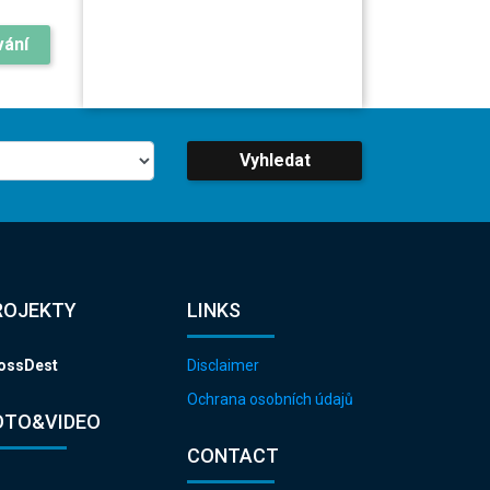
vání
Vyhledat
ROJEKTY
LINKS
ossDest
Disclaimer
Ochrana osobních údajů
OTO&VIDEO
CONTACT