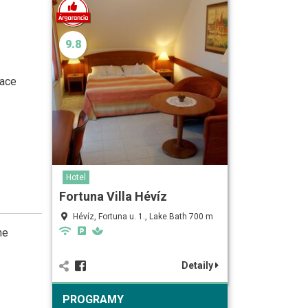
9.8
vace
Hotel
Fortuna Villa Hévíz
Hévíz, Fortuna u. 1., Lake Bath 700 m
he
Detaily
PROGRAMY