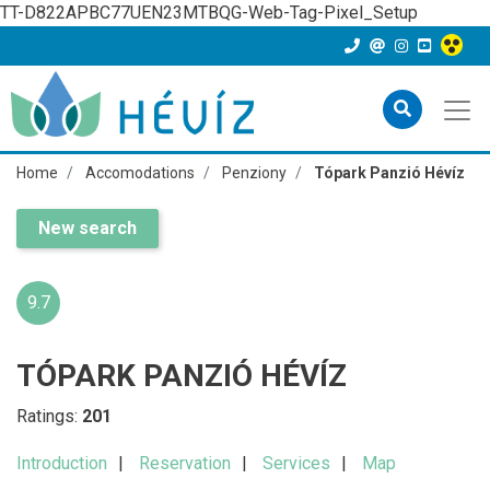
TT-D822APBC77UEN23MTBQG-Web-Tag-Pixel_Setup
Home
Accomodations
Penziony
Tópark Panzió Hévíz
New search
9.7
TÓPARK PANZIÓ HÉVÍZ
Ratings:
201
Introduction
Reservation
Services
Map