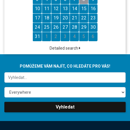
10
11
12
13
14
15
16
17
18
19
20
21
22
23
24
25
26
27
28
29
30
31
1
2
3
4
5
6
Detailed search
POMŮŽEME VÁM NAJÍT, CO HLEDÁTE PRO VÁS!
Vyhledat