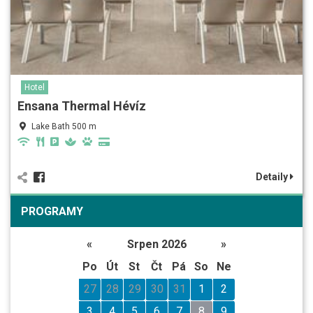
Hotel
Ensana Thermal Hévíz
Lake Bath 500 m
Detaily
PROGRAMY
«
Srpen 2026
»
Po
Út
St
Čt
Pá
So
Ne
27
28
29
30
31
1
2
3
4
5
6
7
8
9