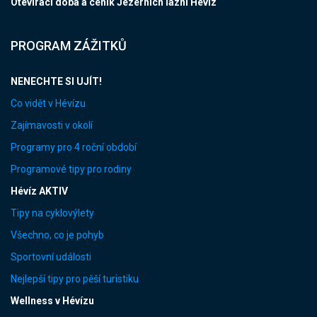
Otevírací doba a ceník Jezerních lázní Hévíz
PROGRAM ZÁŽITKŮ
NENECHTE SI UJÍT!
Co vidět v Hévízu
Zajímavosti v okolí
Programy pro 4 roční období
Programové tipy pro rodiny
Hévíz AKTIV
Tipy na cyklovýlety
Všechno, co je pohyb
Sportovní události
Nejlepší tipy pro pěší turistiku
Wellness v Hévízu