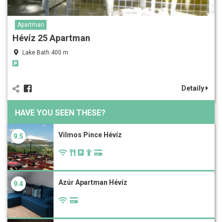
Apartman
Hévíz 25 Apartman
Lake Bath 400 m
Detaily
HAVE YOU SEEN THESE?
Vilmos Pince Hévíz
9.5
Azúr Apartman Hévíz
9.4