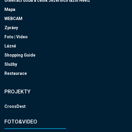
Otevírací doba a ceník Jezerních lázní Hévíz
Mapa
WEBCAM
Zprávy
Foto | Video
Lázně
Shopping Guide
Služby
Restaurace
PROJEKTY
CrossDest
FOTO&VIDEO