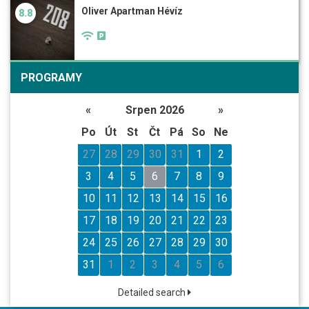
Oliver Apartman Hévíz
8.8
PROGRAMY
«
Srpen 2026
»
Po
Út
St
Čt
Pá
So
Ne
27
28
29
30
31
1
2
3
4
5
6
7
8
9
10
11
12
13
14
15
16
17
18
19
20
21
22
23
24
25
26
27
28
29
30
31
1
2
3
4
5
6
Detailed search