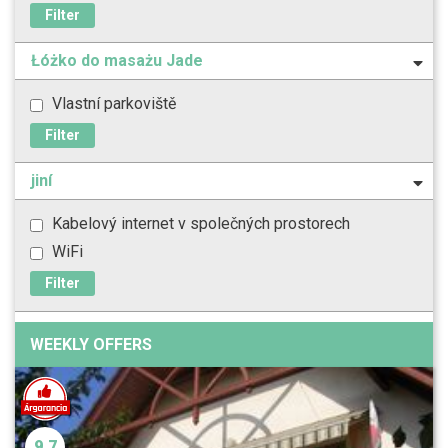
Filter
Łóżko do masażu Jade
Vlastní parkoviště
Filter
jiní
Kabelový internet v společných prostorech
WiFi
Filter
WEEKLY OFFERS
9.7