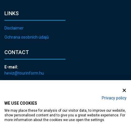
LINKS
Disclaimer
Ochrana osobních údajů
CONTACT
E-mail:
heviz@tourinform.hu
Phone:
+36 83 540 131
Privacy policy
WE USE COOKIES
We may place these for analysis of our visitor data, to improve our website,
show personalised content and to give you a great website experience. For
more information about the cookies we use open the settings.
Accessible web page
| Copyright © 2024 Municipality of Hévíz, Designed by