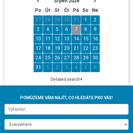
«
Srpen 2026
»
Po
Út
St
Čt
Pá
So
Ne
27
28
29
30
31
1
2
3
4
5
6
7
8
9
10
11
12
13
14
15
16
17
18
19
20
21
22
23
24
25
26
27
28
29
30
31
1
2
3
4
5
6
Detailed search
POMŮŽEME VÁM NAJÍT, CO HLEDÁTE PRO VÁS!