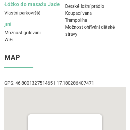
Łóżko do masażu Jade
Dětské ložní prádlo
Vlastní parkoviště
Koupací vana
Trampolína
jiní
Možnost ohřívání dětské
Možnost grilování
stravy
WiFi
MAP
GPS: 46.800132751465 | 17.180286407471