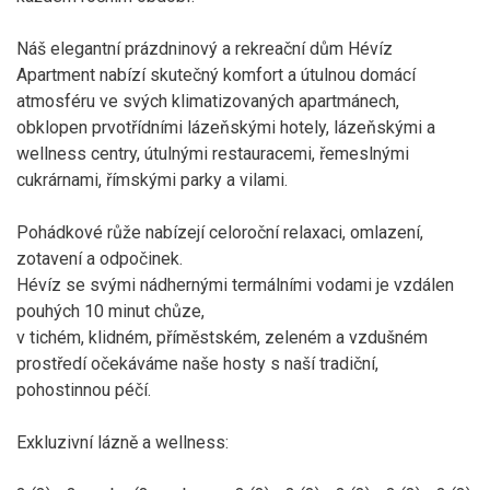
Náš elegantní prázdninový a rekreační dům Hévíz
Apartment nabízí skutečný komfort a útulnou domácí
atmosféru ve svých klimatizovaných apartmánech,
obklopen prvotřídními lázeňskými hotely, lázeňskými a
wellness centry, útulnými restauracemi, řemeslnými
cukrárnami, římskými parky a vilami.
Pohádkové růže nabízejí celoroční relaxaci, omlazení,
zotavení a odpočinek.
Hévíz se svými nádhernými termálními vodami je vzdálen
pouhých 10 minut chůze,
v tichém, klidném, příměstském, zeleném a vzdušném
prostředí očekáváme naše hosty s naší tradiční,
pohostinnou péčí.
Exkluzivní lázně a wellness: