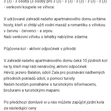
3 (3) - 3 osoby (3 osoby pro 3 (3) - 3 (3) - 3 (3) - 3 (3) - 3 (3)
- venkovní koupele ve vířivce:
V udržované zahradě našeho apartmánového domu uvítáme
hosty, kteří si chtějí užít vodní masáž a romantiku s vířivkou:
v červnu - červenci - a srpnu.
Naši venkovní vířivku s lehátky nabízíme zdarma.
Půjčovna kol - aktivní odpočinek v přírodě:
V zahradě našeho apartmánového domu čeká 10 jízdních kol
na ty, kteří mají rádi nenáročný, aktivní odpočinek:
Hévíz, jezero Balaton, údolí Zala pro poznávání nádherných
přírodních pokladů údolí, s pomocí turisty.
Našim hostům pomáháme s turistickými informacemi,
brožurami a turistickými mapami.
Po předchozí domluvě si u nás můžete zapůjčit jízdní kola
za následující ceny: