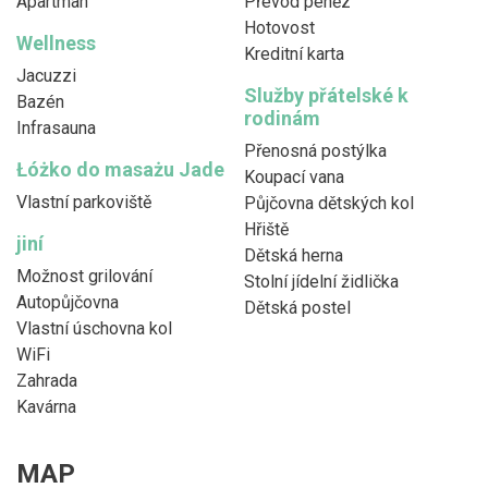
Apartman
Převod peněz
Hotovost
Wellness
Kreditní karta
Jacuzzi
Služby přátelské k
Bazén
rodinám
Infrasauna
Přenosná postýlka
Łóżko do masażu Jade
Koupací vana
Vlastní parkoviště
Půjčovna dětských kol
Hřiště
jiní
Dětská herna
Možnost grilování
Stolní jídelní židlička
Autopůjčovna
Dětská postel
Vlastní úschovna kol
WiFi
Zahrada
Kavárna
MAP