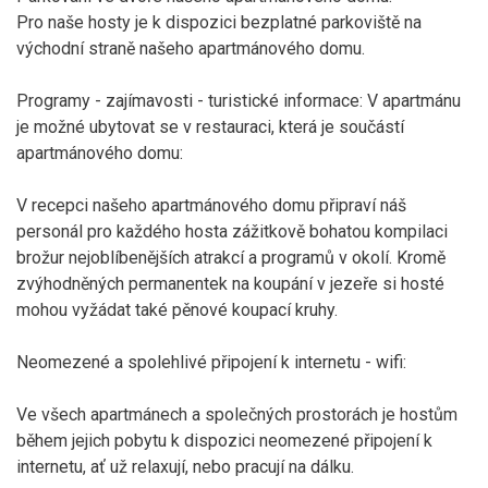
Pro naše hosty je k dispozici bezplatné parkoviště na
východní straně našeho apartmánového domu.
Programy - zajímavosti - turistické informace: V apartmánu
je možné ubytovat se v restauraci, která je součástí
apartmánového domu:
V recepci našeho apartmánového domu připraví náš
personál pro každého hosta zážitkově bohatou kompilaci
brožur nejoblíbenějších atrakcí a programů v okolí. Kromě
zvýhodněných permanentek na koupání v jezeře si hosté
mohou vyžádat také pěnové koupací kruhy.
Neomezené a spolehlivé připojení k internetu - wifi:
Ve všech apartmánech a společných prostorách je hostům
během jejich pobytu k dispozici neomezené připojení k
internetu, ať už relaxují, nebo pracují na dálku.