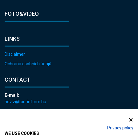
FOTO&VIDEO
LINKS
Disclaimer
Ochrana osobních údajů
CONTACT
E-mail:
heviz@tourinform.hu
Phone:
+36 83 540 131
Privacy policy
WE USE COOKIES