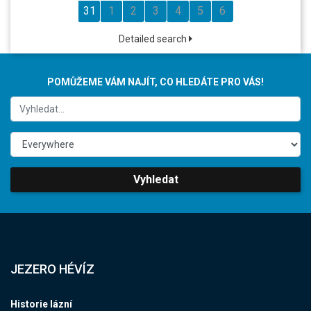
31
1
2
3
4
5
6
Detailed search
POMŮŽEME VÁM NAJÍT, CO HLEDÁTE PRO VÁS!
Vyhledat
JEZERO HÉVÍZ
Historie lázní