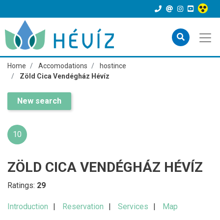
Home
Accomodations
hostince
Zöld Cica Vendégház Hévíz
New search
10
ZÖLD CICA VENDÉGHÁZ HÉVÍZ
Ratings:
29
Introduction
Reservation
Services
Map