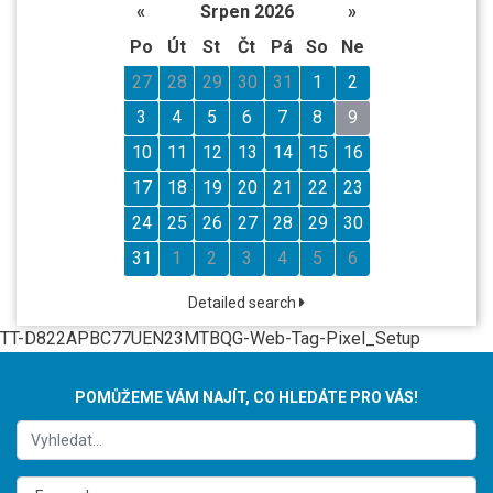
«
Srpen 2026
»
Po
Út
St
Čt
Pá
So
Ne
27
28
29
30
31
1
2
3
4
5
6
7
8
9
10
11
12
13
14
15
16
17
18
19
20
21
22
23
24
25
26
27
28
29
30
31
1
2
3
4
5
6
Detailed search
TT-D822APBC77UEN23MTBQG-Web-Tag-Pixel_Setup
POMŮŽEME VÁM NAJÍT, CO HLEDÁTE PRO VÁS!