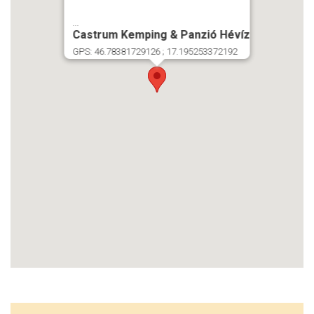
...
Castrum Kemping & Panzió Hévíz
GPS: 46.78381729126 ; 17.195253372192