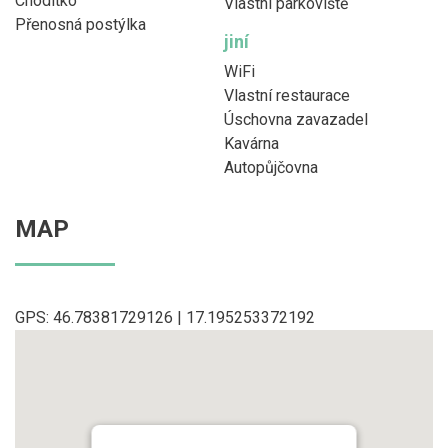
Chodítko
Vlastní parkoviště
Přenosná postýlka
jiní
WiFi
Vlastní restaurace
Úschovna zavazadel
Kavárna
Autopůjčovna
MAP
GPS: 46.78381729126 | 17.195253372192