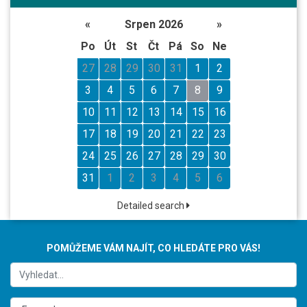
«
Srpen 2026
»
Po
Út
St
Čt
Pá
So
Ne
27
28
29
30
31
1
2
3
4
5
6
7
8
9
10
11
12
13
14
15
16
17
18
19
20
21
22
23
24
25
26
27
28
29
30
31
1
2
3
4
5
6
Detailed search
POMŮŽEME VÁM NAJÍT, CO HLEDÁTE PRO VÁS!