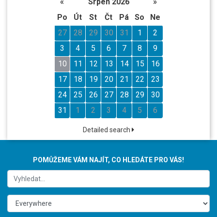
«
Srpen 2026
»
Po
Út
St
Čt
Pá
So
Ne
27
28
29
30
31
1
2
3
4
5
6
7
8
9
10
11
12
13
14
15
16
17
18
19
20
21
22
23
24
25
26
27
28
29
30
31
1
2
3
4
5
6
Detailed search
POMŮŽEME VÁM NAJÍT, CO HLEDÁTE PRO VÁS!