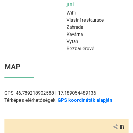
jiní
WiFi
Vlastní restaurace
Zahrada
Kavárna
Výtah
Bezbariérové
MAP
GPS: 46.789218902588 | 17.189054489136
Térképes elérhetőségek:
GPS koordináták alapján