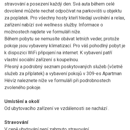
stravování a posezení každý den. Svá auta během celé
dovolené můžete nechat odpočívat na parkovišti u objektu
za poplatek. Pro všechny hosty kteří hledají uvolnění a relax,
zařízení nabízí své wellness služby. Informace o
možnostech najdete ve formuláři níže.
Během pobytu se nemusíte obávat letních veder, protože
pokoje jsou vybaveny klimatizací. Pro váš pohodlný pobyt je
k dispozici WiFi připojení na internet. K vybavení patří
vlastní sociální zařízení s koupelnou.
Přesný a podrobný seznam poskytovaných služeb (včetně
služeb za příplatek) a vybavení pokojů v 309-es Apartman
Hévíz naleznete níže ve formuláři při podrobnostech
zvoleného pokoje.
Umístění a okolí
Od ubytovacího zařízení ve vzdálenosti
se nachází
.
Stravování
V ceně ubytování není zahrnuto stravování.