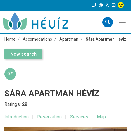
Home
Accomodations
Apartman
Sára Apartman Hévíz
New search
9.9
SÁRA APARTMAN HÉVÍZ
Ratings:
29
Introduction
Reservation
Services
Map