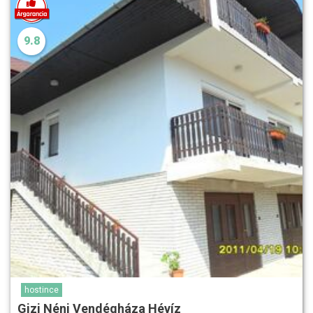
9.8
hostince
Gizi Néni Vendégháza Hévíz