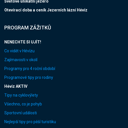
Světově unikátní jezero
Otevírací doba a ceník Jezerních lázní Hévíz
PROGRAM ZÁŽITKŮ
NENECHTE SI UJÍT!
Co vidět v Hévízu
Zajímavosti v okolí
Programy pro 4 roční období
Programové tipy pro rodiny
Hévíz AKTIV
Tipy na cyklovýlety
Všechno, co je pohyb
Sportovní události
Nejlepší tipy pro pěší turistiku