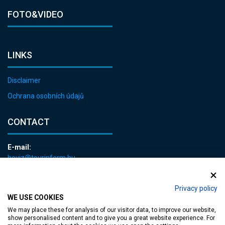
FOTO&VIDEO
LINKS
Disclaimer
Ochrana osobních údajů
CONTACT
E-mail:
heviz@tourinform.hu
Phone:
+36 83 540 131
Privacy policy
WE USE COOKIES
We may place these for analysis of our visitor data, to improve our website,
show personalised content and to give you a great website experience. For