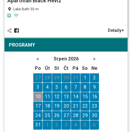
Apartman Black Hévíz
Lake Bath 50 m
Detaily
PROGRAMY
«
Srpen 2026
»
Po
Út
St
Čt
Pá
So
Ne
27
28
29
30
31
1
2
3
4
5
6
7
8
9
10
11
12
13
14
15
16
17
18
19
20
21
22
23
24
25
26
27
28
29
30
31
1
2
3
4
5
6