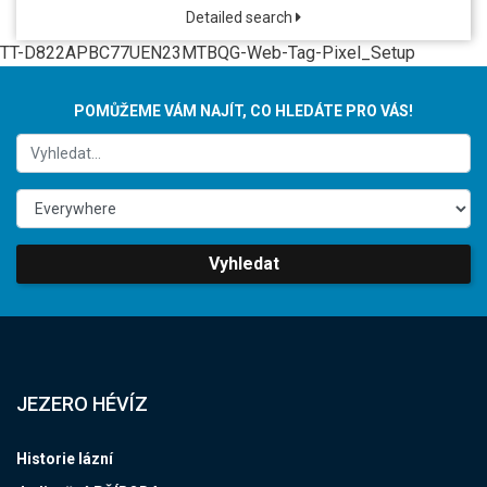
Detailed search
TT-D822APBC77UEN23MTBQG-Web-Tag-Pixel_Setup
POMŮŽEME VÁM NAJÍT, CO HLEDÁTE PRO VÁS!
Vyhledat
JEZERO HÉVÍZ
Historie lázní