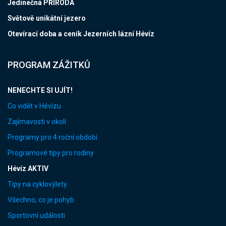
Jedinečná PŘÍRODA
Světově unikátní jezero
Otevírací doba a ceník Jezerních lázní Hévíz
PROGRAM ZÁŽITKŮ
NENECHTE SI UJÍT!
Co vidět v Hévízu
Zajímavosti v okolí
Programy pro 4 roční období
Programové tipy pro rodiny
Hévíz AKTIV
Tipy na cyklovýlety
Všechno, co je pohyb
Sportovní události