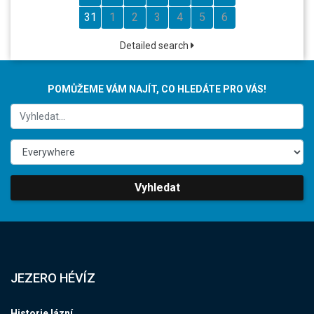
31
1
2
3
4
5
6
Detailed search
POMŮŽEME VÁM NAJÍT, CO HLEDÁTE PRO VÁS!
Vyhledat
JEZERO HÉVÍZ
Historie lázní