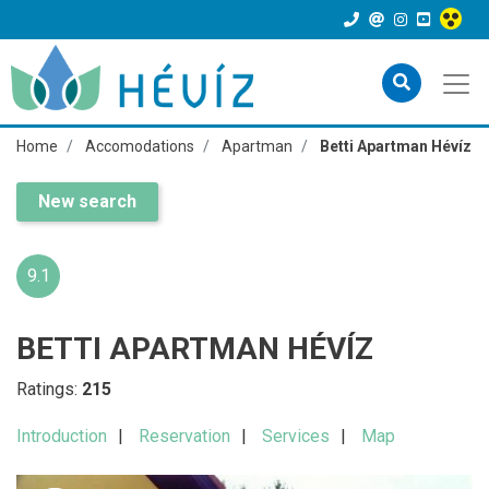
Home
Accomodations
Apartman
Betti Apartman Hévíz
New search
9.1
BETTI APARTMAN HÉVÍZ
Ratings:
215
Introduction
Reservation
Services
Map