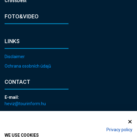
CrossDest
FOTO&VIDEO
LINKS
Disclaimer
Ochrana osobních údajů
CONTACT
E-mail:
heviz@tourinform.hu
Phone:
+36 83 540 131
Privacy policy
WE USE COOKIES