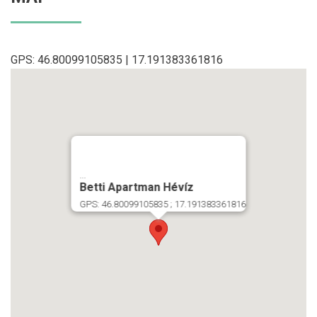
GPS: 46.80099105835 | 17.191383361816
...
Betti Apartman Hévíz
GPS: 46.80099105835 ; 17.191383361816