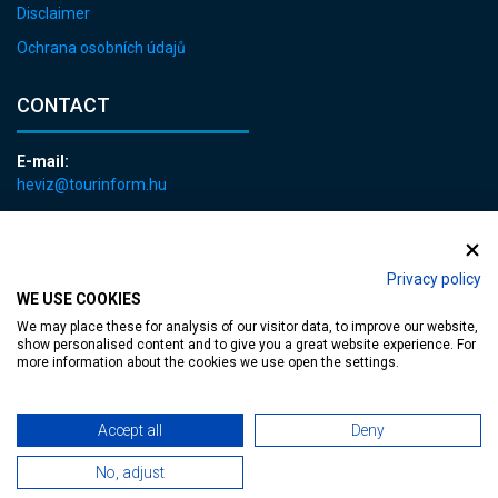
Disclaimer
Ochrana osobních údajů
CONTACT
E-mail:
heviz@tourinform.hu
Phone:
+36 83 540 131
Privacy policy
WE USE COOKIES
We may place these for analysis of our visitor data, to improve our website,
show personalised content and to give you a great website experience. For
more information about the cookies we use open the settings.
Accessible web page
| Copyright © 2024 Municipality of Hévíz, Designed by
Accept all
Deny
MediaGum
|
Cookie renewals
|
Sitemap
No, adjust