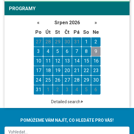
PROGRAMY
«
Srpen 2026
»
Po
Út
St
Čt
Pá
So
Ne
27
28
29
30
31
1
2
3
4
5
6
7
8
9
10
11
12
13
14
15
16
17
18
19
20
21
22
23
24
25
26
27
28
29
30
31
1
2
3
4
5
6
Detailed search
POMŮŽEME VÁM NAJÍT, CO HLEDÁTE PRO VÁS!