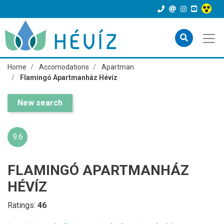
Home
Accomodations
Apartman
Flamingó Apartmanház Hévíz
New search
9.6
FLAMINGÓ APARTMANHÁZ
HÉVÍZ
Ratings:
46