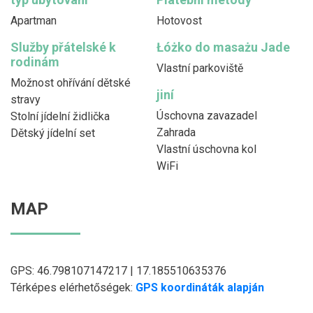
Apartman
Hotovost
Služby přátelské k
Łóżko do masażu Jade
rodinám
Vlastní parkoviště
Možnost ohřívání dětské
jiní
stravy
Úschovna zavazadel
Stolní jídelní židlička
Zahrada
Dětský jídelní set
Vlastní úschovna kol
WiFi
MAP
GPS: 46.798107147217 | 17.185510635376
Térképes elérhetőségek:
GPS koordináták alapján