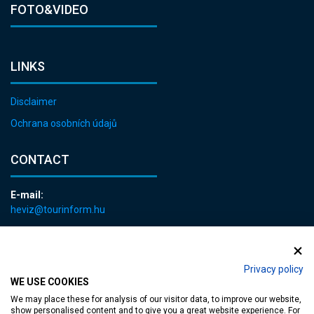
FOTO&VIDEO
LINKS
Disclaimer
Ochrana osobních údajů
CONTACT
E-mail:
heviz@tourinform.hu
Phone:
+36 83 540 131
Privacy policy
WE USE COOKIES
We may place these for analysis of our visitor data, to improve our website,
show personalised content and to give you a great website experience. For