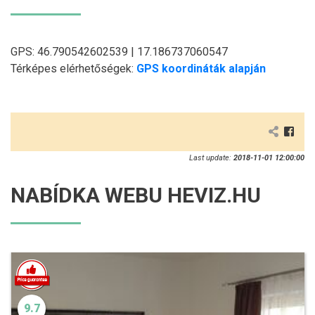
GPS: 46.790542602539 | 17.186737060547
Térképes elérhetőségek:
GPS koordináták alapján
Last update:
2018-11-01 12:00:00
NABÍDKA WEBU HEVIZ.HU
9.7