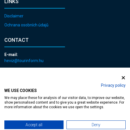
LINKS
Disclaimer
Ochrana osobních údajů
CONTACT
E-mail:
heviz@tourinform.hu
Phone:
+36 83 540 131
Privacy policy
WE USE COOKIES
We may place these for analysis of our visitor data, to improve our website,
show personalised content and to give you a great website experience. For
more information about the cookies we use open the settings.
Accessible web page
| Copyright © 2024 Municipality of Hévíz, Designed by
Accept all
Deny