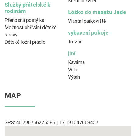
Kreditní karta
Služby přátelské k
rodinám
Łóżko do masażu Jade
Přenosná postýlka
Vlastní parkoviště
Možnost ohřívání dětské
vybavení pokoje
stravy
Trezor
Dětské ložní prádlo
jiní
Kavárna
WiFi
Výtah
MAP
GPS: 46.790756225586 | 17.191047668457