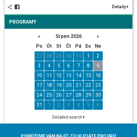
Detaily
PROGRAMY
«
Srpen 2026
»
Po
Út
St
Čt
Pá
So
Ne
27
28
29
30
31
1
2
3
4
5
6
7
8
9
10
11
12
13
14
15
16
17
18
19
20
21
22
23
24
25
26
27
28
29
30
31
1
2
3
4
5
6
Detailed search
POMŮŽEME VÁM NAJÍT, CO HLEDÁTE PRO VÁS!