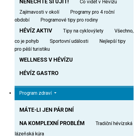
NENECHTE SI UJÍT!
Co vidět v Hévízu
Zajímavosti v okolí
Programy pro 4 roční
období
Programové tipy pro rodiny
HÉVÍZ AKTIV
Tipy na cyklovýlety
Všechno,
co je pohyb
Sportovní události
Nejlepší tipy
pro pěší turistiku
WELLNESS V HÉVÍZU
HÉVÍZ GASTRO
Program zdraví
MÁTE-LI JEN PÁR DNÍ
NA KOMPLEXNÍ PROBLÉM
Tradiční hévízská
lázeňská kúra