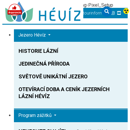
TT-D822APBC77UEN23MTBQG-Web-Tag-Pixel_Setup
+36 83 540 131
heviz@tourinform.hu
Jezero Hévíz
HISTORIE LÁZNÍ
JEDINEČNÁ PŘÍRODA
SVĚTOVĚ UNIKÁTNÍ JEZERO
OTEVÍRACÍ DOBA A CENÍK JEZERNÍCH
LÁZNÍ HÉVÍZ
Program zážitků