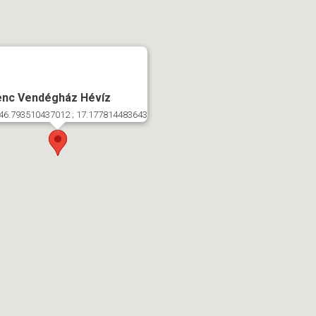
enc Vendégház Hévíz
46.793510437012 ; 17.177814483643