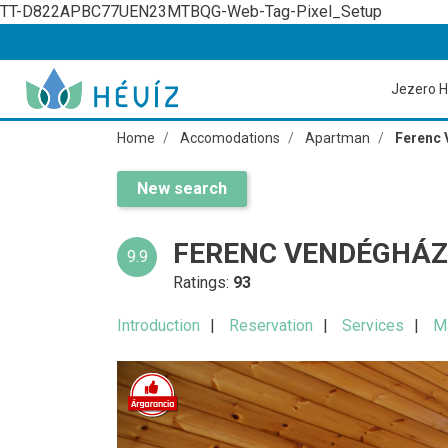
TT-D822APBC77UEN23MTBQG-Web-Tag-Pixel_Setup
Jezero H
Home
Accomodations
Apartman
Ferenc 
New search
FERENC VENDÉGHÁZ
9.9
Ratings:
93
Introduction
Reservation
Services
M