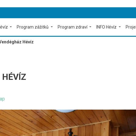
évíz
Program zážitků
Program zdraví
INFO Hévíz
Proj
Vendégház Hévíz
 HÉVÍZ
ap