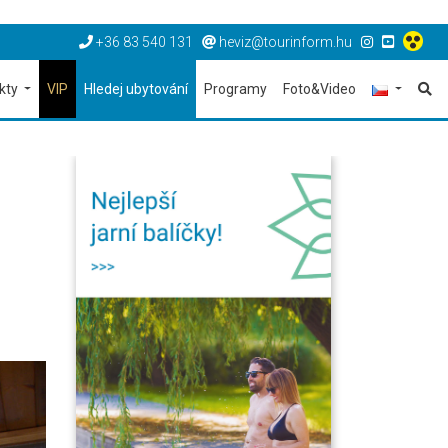
+36 83 540 131
heviz@tourinform.hu
ekty
VIP
Hledej ubytování
Programy
Foto&Video