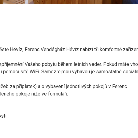
 městě Hévíz, Ferenc Vendégház Hévíz nabízí tři komfortně zaříze
o zpříjemnění Vašeho pobytu během letních veder. Pokud máte vh
etu pomocí sítě WiFi. Samozřejmou výbavou je samostatné sociáln
žeb za příplatek) a o vybavení jednotlivých pokojů v Ferenc
eného pokoje níže ve formuláři.
osti
.