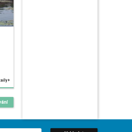
aily
vání