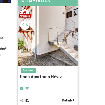
WEEKLY OFFERS
9.6
né
odné
í
Apartman
Ilona Apartman Hévíz
Detaily