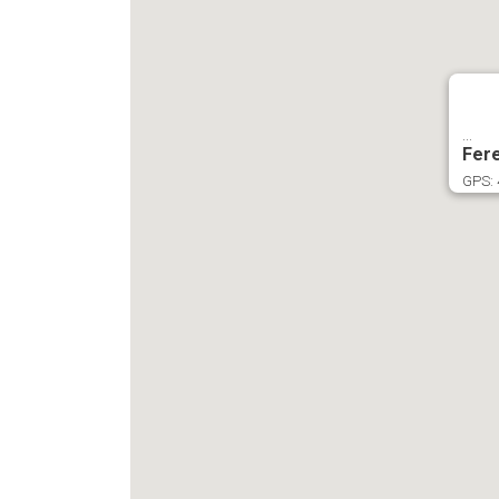
...
Fer
GPS: 