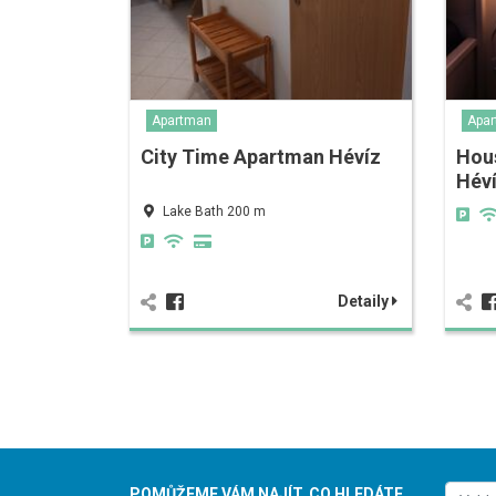
Apartman
Apa
City Time Apartman Hévíz
Hou
Hév
Lake Bath 200 m
Detaily
POMŮŽEME VÁM NAJÍT, CO HLEDÁTE