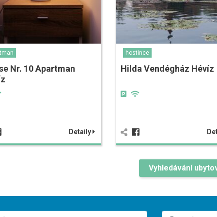
rtman
hostince
se Nr. 10 Apartman
Hilda Vendégház Hévíz
íz
Detaily
Det
Vyhledávání ubyto