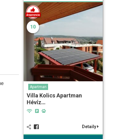
10
he
Apartman
Villa Kolics Apartman
Hévíz…
Detaily