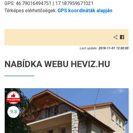
GPS: 46.79016494751 | 17.187959671021
Térképes elérhetőségek:
GPS koordináták alapján
Last update:
2018-11-01 12:00:00
NABÍDKA WEBU HEVIZ.HU
9.8