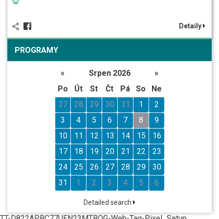
Detaily
PROGRAMY
«
Srpen 2026
»
Po
Út
St
Čt
Pá
So
Ne
27
28
29
30
31
1
2
3
4
5
6
7
8
9
10
11
12
13
14
15
16
17
18
19
20
21
22
23
24
25
26
27
28
29
30
31
1
2
3
4
5
6
Detailed search
TT-D822APBC77UEN23MTBQG-Web-Tag-Pixel_Setup