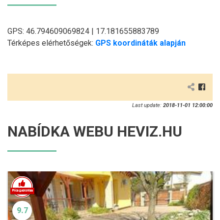
GPS: 46.794609069824 | 17.181655883789
Térképes elérhetőségek:
GPS koordináták alapján
Last update:
2018-11-01 12:00:00
NABÍDKA WEBU HEVIZ.HU
9.7