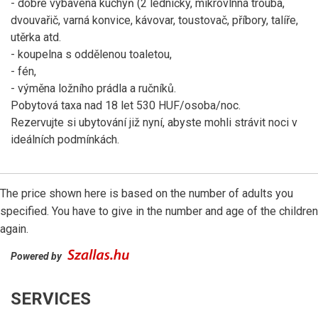
- dobře vybavená kuchyň (2 ledničky, mikrovlnná trouba,
dvouvařič, varná konvice, kávovar, toustovač, příbory, talíře,
utěrka atd.
- koupelna s oddělenou toaletou,
- fén,
- výměna ložního prádla a ručníků.
Pobytová taxa nad 18 let 530 HUF/osoba/noc.
Rezervujte si ubytování již nyní, abyste mohli strávit noci v
ideálních podmínkách.
The price shown here is based on the number of adults you
specified. You have to give in the number and age of the children
again.
Powered by
SERVICES