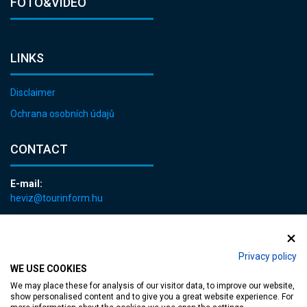
FOTO&VIDEO
LINKS
Disclaimer
Ochrana osobních údajů
CONTACT
E-mail:
heviz@tourinform.hu
Phone:
+36 83 540 131
Privacy policy
WE USE COOKIES
We may place these for analysis of our visitor data, to improve our website,
show personalised content and to give you a great website experience. For