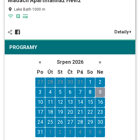
Madách Apartmanház Hévíz
Lake Bath 1000 m
Detaily
PROGRAMY
«
Srpen 2026
»
Po
Út
St
Čt
Pá
So
Ne
27
28
29
30
31
1
2
3
4
5
6
7
8
9
10
11
12
13
14
15
16
17
18
19
20
21
22
23
24
25
26
27
28
29
30
31
1
2
3
4
5
6