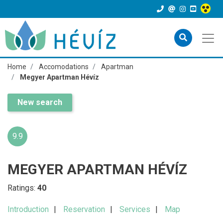
Home
Accomodations
Apartman
Megyer Apartman Hévíz
New search
9.9
MEGYER APARTMAN HÉVÍZ
Ratings:
40
Introduction
Reservation
Services
Map