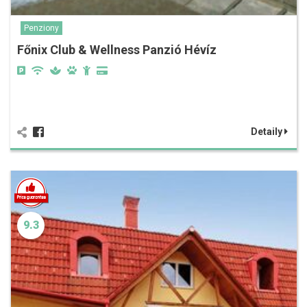
Penziony
Főnix Club & Wellness Panzió Hévíz
Detaily
9.3