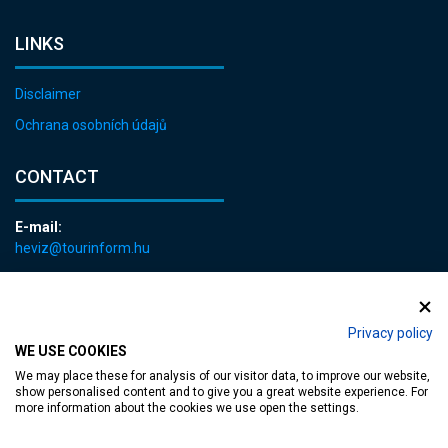
LINKS
Disclaimer
Ochrana osobních údajů
CONTACT
E-mail:
heviz@tourinform.hu
Phone:
+36 83 540 131
Privacy policy
WE USE COOKIES
We may place these for analysis of our visitor data, to improve our website,
show personalised content and to give you a great website experience. For
more information about the cookies we use open the settings.
Accessible web page
| Copyright © 2024 Municipality of Hévíz, Designed by