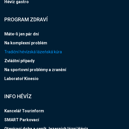
Hévíz gastro
PROGRAM ZDRAVÍ
Máte-li jen pár dní
Na komplexní problém
Tradiční hévízská lázeňská kúra
Zvláštní případy
Na sportovní problémy a zranění
Laboratoř Kinesio
INFO HÉVÍZ
Kancelář Tourinform
SMART Parkovací
Otevírací doba a ceník Jezerních lázní Hévíz