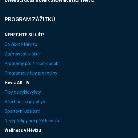
Otevírací doba a ceník Jezerních lázní Hévíz
PROGRAM ZÁŽITKŮ
NENECHTE SI UJÍT!
Co vidět v Hévízu
Zajímavosti v okolí
Programy pro 4 roční období
Programové tipy pro rodiny
Hévíz AKTIV
Tipy na cyklovýlety
Všechno, co je pohyb
Sportovní události
Nejlepší tipy pro pěší turistiku
Wellness v Hévízu