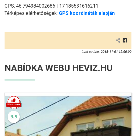
GPS: 46.794384002686 | 17.185531616211
Térképes elérhetőségek:
GPS koordináták alapján
Last update:
2018-11-01 12:00:00
NABÍDKA WEBU HEVIZ.HU
9.9