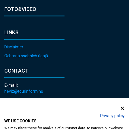
FOTO&VIDEO
LINKS
Disclaimer
Ochrana osobních údajů
CONTACT
E-mail:
heviz@tourinform.hu
Phone:
+36 83 540 131
Privacy policy
WE USE COOKIES
We may place these for analysis of our visitor data, to improve our website,