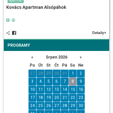
Apartman
Kovács Apartman Alsópáhok
Detaily
PROGRAMY
«
Srpen 2026
»
Po
Út
St
Čt
Pá
So
Ne
27
28
29
30
31
1
2
3
4
5
6
7
8
9
10
11
12
13
14
15
16
17
18
19
20
21
22
23
24
25
26
27
28
29
30