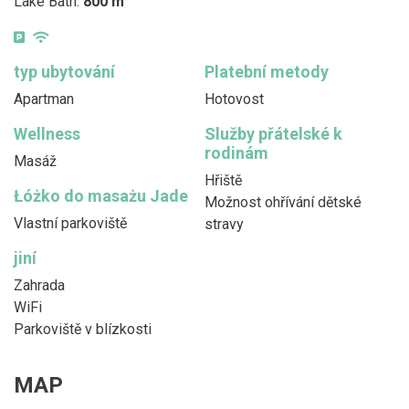
Lake Bath:
800 m
typ ubytování
Platební metody
Apartman
Hotovost
Wellness
Služby přátelské k
rodinám
Masáž
Hřiště
Łóżko do masażu Jade
Možnost ohřívání dětské
Vlastní parkoviště
stravy
jiní
Zahrada
WiFi
Parkoviště v blízkosti
MAP