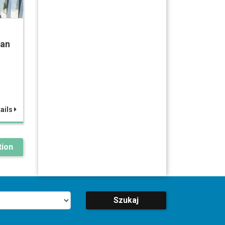
man
ails
ion
Szukaj