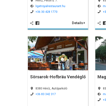
Hévíz, Petőfi u. 7.
83
ligetroyalrestaurant.hu
ma
+36 30 428 1770
+3
Details
Sörsarok-Hofbräu Vendéglő
Mag
8380 Hévíz, Autóparkoló
83
+36 83 342 317
ma
+3