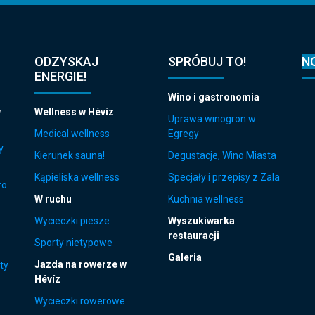
ODZYSKAJ
SPRÓBUJ TO!
N
ENERGIE!
Wino i gastronomia
w
Wellness w Hévíz
Uprawa winogron w
Medical wellness
Egregy
y
Kierunek sauna!
Degustacje, Wino Miasta
Kąpieliska wellness
Specjały i przepisy z Zala
ro
W ruchu
Kuchnia wellness
Wycieczki piesze
Wyszukiwarka
restauracji
Sporty nietypowe
Galeria
Jazda na rowerze w
ty
Hévíz
Wycieczki rowerowe