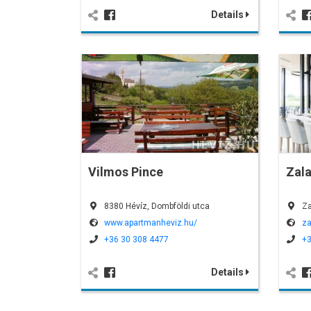
Details
Vilmos Pince
Zala
8380 Hévíz, Dombföldi utca
Za
www.apartmanheviz.hu/
za
+36 30 308 4477
+3
Details