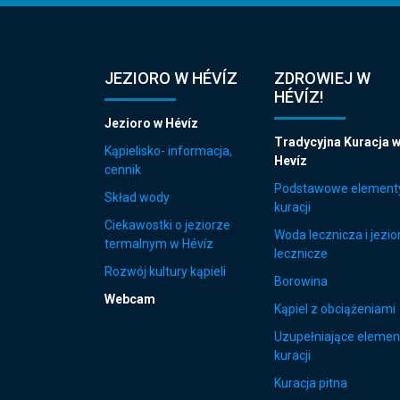
JEZIORO W HÉVÍZ
ZDROWIEJ W
HÉVÍZ!
Jezioro w Hévíz
Tradycyjna Kuracja 
Kąpielisko- informacja,
Hevíz
cennik
Podstawowe element
Skład wody
kuracji
Ciekawostki o jeziorze
Woda lecznicza i jezio
termalnym w Hévíz
lecznicze
Rozwój kultury kąpieli
Borowina
Webcam
Kąpiel z obciążeniami
Uzupełniające elemen
kuracji
Kuracja pitna