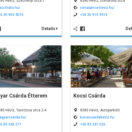
80 Hévíz, Széchenyi utca 7.
8380 Hévíz, Dombföldi utca
cchiato.hu/
romaipince-heviz.hu/
6 30 969 4076
+36 30 916 9916
Details
Det
yar Csárda Étterem
Kocsi Csárda
80 Hévíz, Tavirózsa utca 2-4.
8380 Hévíz, Autoparkoló
gyarcsarda.hu/
kocsicsardaheviz.hu
6 83 343 271
+36 83 341 026