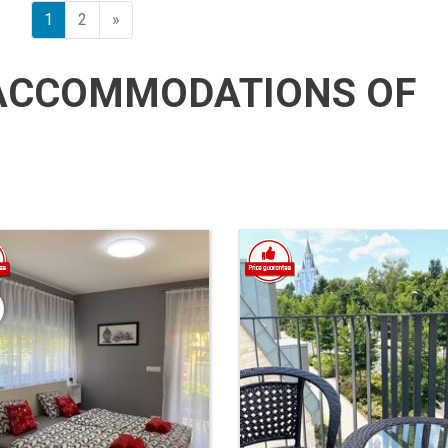
Előző
1
2
»
ACCOMMODATIONS OF