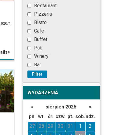
Restaurant
Pizzeria
Bistro
 020/1
Cafe
Buffet
Pub
ails
Winery
Bar
Filter
WYDARZENIA
«
sierpień 2026
»
pn.
wt.
śr.
czw.
pt.
sob.
ndz.
27
28
29
30
31
1
2