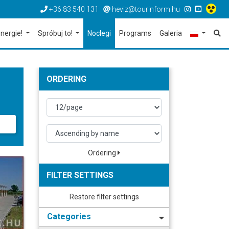
+36 83 540 131
heviz@tourinform.hu
nergie!
Spróbuj to!
Noclegi
Programs
Galeria
ORDERING
Ordering
FILTER SETTINGS
Restore filter settings
Categories