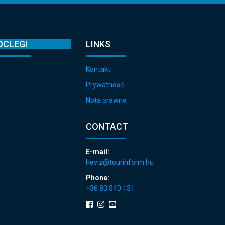
OCLEGI
LINKS
Kontakt
Prywatność
Nota prawna
CONTACT
E-mail:
heviz@tourinform.hu
Phone:
+36 83 540 131