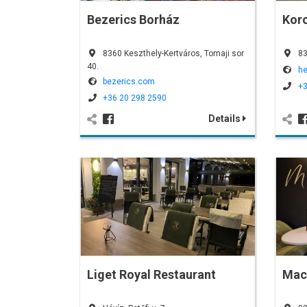
Bezerics Borház
Kor
8360 Keszthely-Kertváros, Tomaji sor
83
40.
he
bezerics.com
+3
+36 20 298 2590
Details
Liget Royal Restaurant
Mac