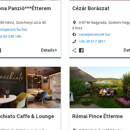
ona Panzió***Étterem
Cézár Borászat
80 Hévíz, Széchenyi utca 43.
H-8746 Nagyrada, Szelemi hegy
0 hrsz.
vizpanzio.hu/hu/
cezarpinceszet.hu/
6 83 540 180
+36 30 517 3811
Details
Det
chiato Caffe & Lounge
Római Pince Étterme