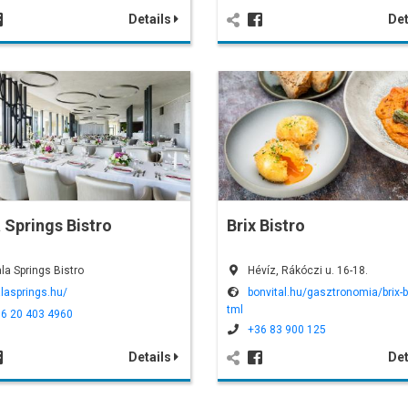
Details
Det
 Springs Bistro
Brix Bistro
la Springs Bistro
Hévíz, Rákóczi u. 16-18.
lasprings.hu/
bonvital.hu/gasztronomia/brix-b
tml
6 20 403 4960
+36 83 900 125
Details
Det