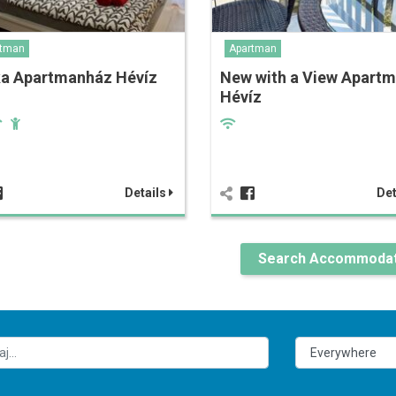
rtman
Apartman
ka Apartmanház Hévíz
New with a View Apart
Hévíz
Details
Det
Search Accommodat