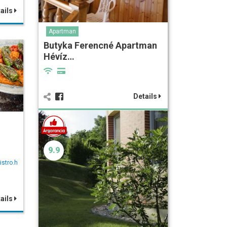
ails
Apartman
Butyka Ferencné Apartman
Hévíz…
Details
9.9
istro.h
ails