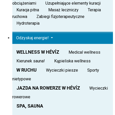
obciążeniami
Uzupełniające elementy kuracji
Kuracja pitna
Masaż leczniczy
Terapia
ruchowa
Zabiegi fizjoterapeutyczne
Hydroterapia
Odzyskaj energie!
WELLNESS W HÉVÍZ
Medical wellness
Kierunek sauna!
Kąpieliska wellness
W RUCHU
Wycieczki piesze
Sporty
nietypowe
JAZDA NA ROWERZE W HÉVÍZ
Wycieczki
rowerowe
SPA, SAUNA