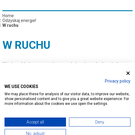
Home
Odzyskaj energie!
W ruchu
W RUCHU
Wycieczki piesze, mnóstwo miejsc do zwiedzenia i
rowery czekaj
ą na Państwa w Hévíz
Privacy policy
Czy przyjechali Państwo jedynie na krótki weekendowy
WE USE COOKIES
odpoczynek, czy na dłuższą kurację leczniczą, zarezerwujcie
We may place these for analysis of our visitor data, to improve our website,
sobie czas na programy rozrywkowe, udział w aktywnych
show personalised content and to give you a great website experience. For
more information about the cookies we use open the settings.
wycieczkach, czy zwiedzanie okolicznych
atrakcji.
Accept all
Deny
No, adjust