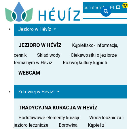
+36 83 540 131
heviz@tourinform.hu
Jezioro w Hévíz
JEZIORO W HÉVÍZ
Kąpielisko- informacja,
cennik
Skład wody
Ciekawostki o jeziorze
termalnym w Hévíz
Rozwój kultury kąpieli
WEBCAM
Zdrowiej w Hévíz!
TRADYCYJNA KURACJA W HEVÍZ
Podstawowe elementy kuracji
Woda lecznicza i
jezioro lecznicze
Borowina
Kąpiel z