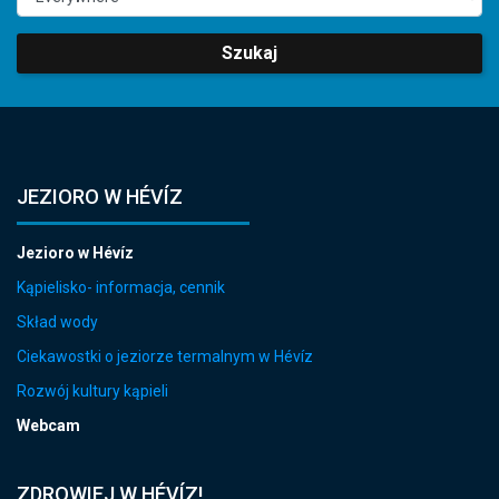
Szukaj
JEZIORO W HÉVÍZ
Jezioro w Hévíz
Kąpielisko- informacja, cennik
Skład wody
Ciekawostki o jeziorze termalnym w Hévíz
Rozwój kultury kąpieli
Webcam
ZDROWIEJ W HÉVÍZ!