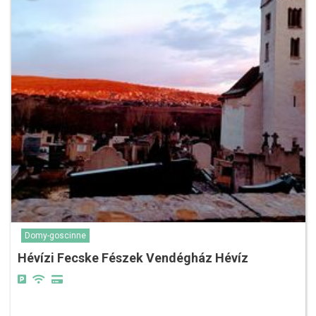
Domy-goscinne
Hévízi Fecske Fészek Vendégház Hévíz