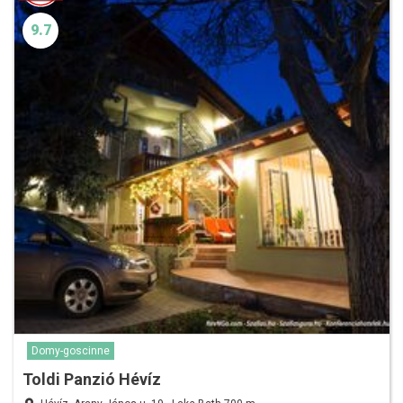
9.7
Domy-goscinne
Toldi Panzió Hévíz