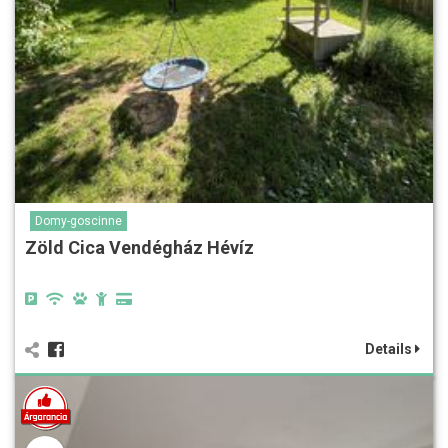
Domy-goscinne
Zöld Cica Vendégház Hévíz
Details