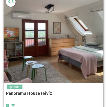
9.3
Apartman
Panorama House Hévíz