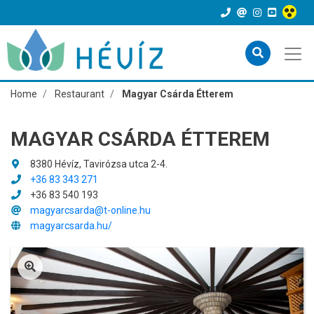
Home
Restaurant
Magyar Csárda Étterem
MAGYAR CSÁRDA ÉTTEREM
8380 Hévíz, Tavirózsa utca 2-4.
+36 83 343 271
+36 83 540 193
magyarcsarda@t-online.hu
magyarcsarda.hu/