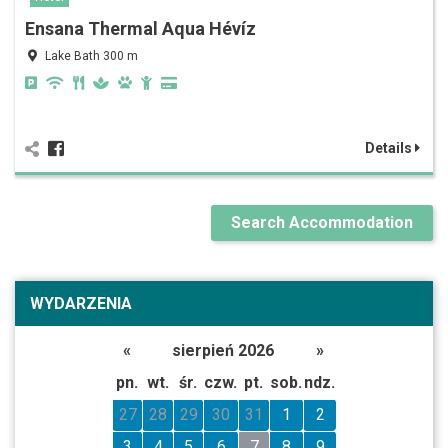
Ensana Thermal Aqua Hévíz
Lake Bath 300 m
Details
Search Accommodation
WYDARZENIA
«
sierpień 2026
»
pn.
wt.
śr.
czw.
pt.
sob.
ndz.
27
28
29
30
31
1
2
3
4
5
6
7
8
9