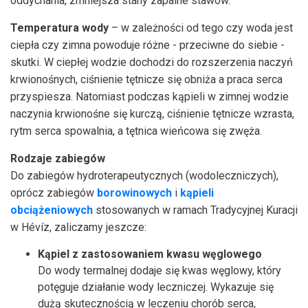
oddychania, zmniejsza stany zapalne stawów.
Temperatura wody
– w zależności od tego czy woda jest
ciepła czy zimna powoduje różne - przeciwne do siebie -
skutki. W ciepłej wodzie dochodzi do rozszerzenia naczyń
krwionośnych, ciśnienie tętnicze się obniża a praca serca
przyspiesza. Natomiast podczas kąpieli w zimnej wodzie
naczynia krwionośne się kurczą, ciśnienie tętnicze wzrasta,
rytm serca spowalnia, a tętnica wieńcowa się zwęża.
Rodzaje zabiegów
Do zabiegów hydroterapeutycznych (wodoleczniczych),
oprócz zabiegów
borowinowych
i
kąpieli
obciążeniowych
stosowanych w ramach Tradycyjnej Kuracji
w Hévíz, zaliczamy jeszcze:
Kąpiel z zastosowaniem kwasu węglowego
Do wody termalnej dodaje się kwas węglowy, który
potęguje działanie wody leczniczej. Wykazuje się
dużą skutecznością w leczeniu chorób serca,