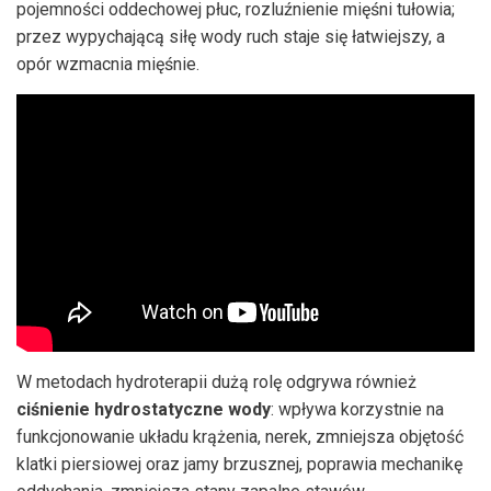
pojemności oddechowej płuc, rozluźnienie mięśni tułowia;
przez wypychającą siłę wody ruch staje się łatwiejszy, a
opór wzmacnia mięśnie.
W metodach hydroterapii dużą rolę odgrywa również
ciśnienie hydrostatyczne wody
: wpływa korzystnie na
funkcjonowanie układu krążenia, nerek, zmniejsza objętość
klatki piersiowej oraz jamy brzusznej, poprawia mechanikę