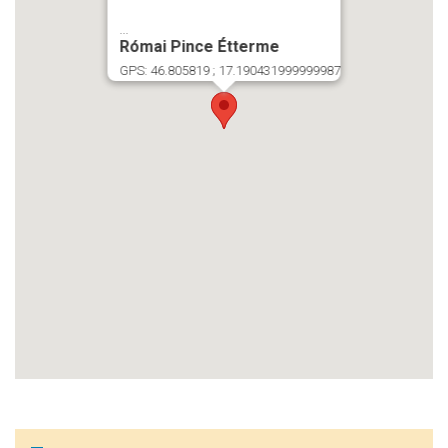
...
Római Pince Étterme
GPS: 46.805819 ; 17.190431999999987