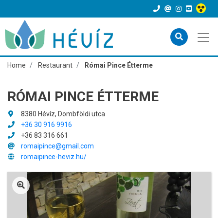
Home
Restaurant
Római Pince Étterme
RÓMAI PINCE ÉTTERME
8380 Hévíz, Dombföldi utca
+36 30 916 9916
+36 83 316 661
romaipince@gmail.com
romaipince-heviz.hu/