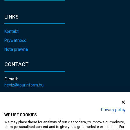
LINKS
Kontakt
Prywatność
Nota prawna
CONTACT
E-mail:
heviz@tourinform.hu
Phone:
+36 83 540 131
Privacy policy
WE USE COOKIES
We may place these for analysis of our visitor data, to improve our website,
show personalised content and to give you a great website experience. For