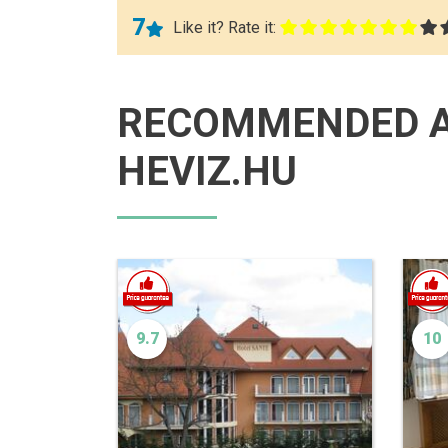
7
Like it? Rate it:
RECOMMENDED 
HEVIZ.HU
9.7
10