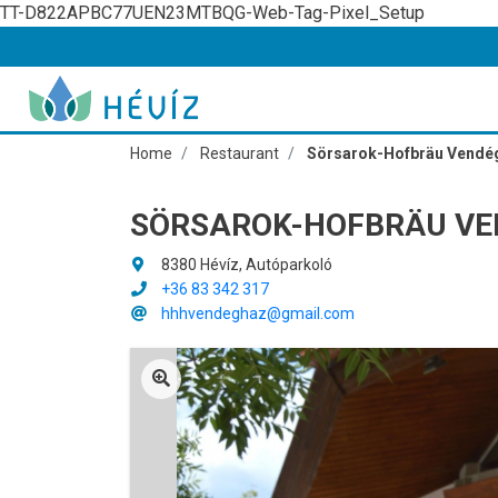
TT-D822APBC77UEN23MTBQG-Web-Tag-Pixel_Setup
Home
Restaurant
Sörsarok-Hofbräu Vendé
SÖRSAROK-HOFBRÄU VE
8380 Hévíz, Autóparkoló
+36 83 342 317
hhhvendeghaz@gmail.com