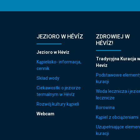
JEZIORO W HÉVÍZ
ZDROWIEJ W
HÉVÍZ!
Jezioro w Hévíz
Tradycyjna Kuracja 
Kąpielisko- informacja,
Hevíz
cennik
Podstawowe element
Skład wody
kuracji
Ciekawostki o jeziorze
Woda lecznicza i jezio
termalnym w Hévíz
lecznicze
Rozwój kultury kąpieli
Borowina
Webcam
Kąpiel z obciążeniami
Uzupełniające elemen
kuracji