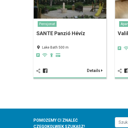
Pensjonat
Apa
SANTE Panzió Hévíz
Vali
Lake Bath 500 m
Details
POMOŻEMY CI ZNALEĆ
CZEGOKOLWIEK SZUKASZ!