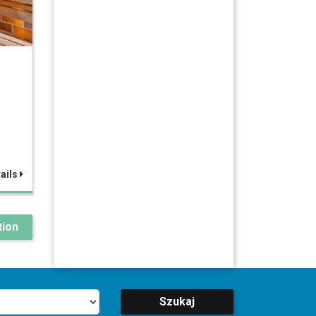
ails
ion
Szukaj