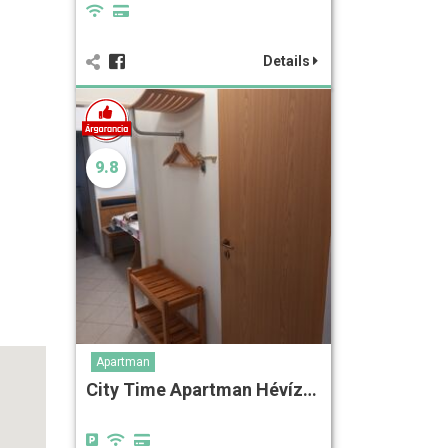
Details
9.8
Apartman
City Time Apartman Hévíz…