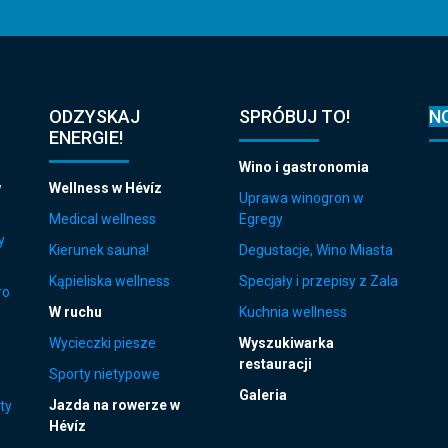
ODZYSKAJ
SPRÓBUJ TO!
N
ENERGIE!
Wino i gastronomia
w
Wellness w Hévíz
Uprawa winogron w
Medical wellness
Egregy
y
Kierunek sauna!
Degustacje, Wino Miasta
Kąpieliska wellness
Specjały i przepisy z Zala
ro
W ruchu
Kuchnia wellness
Wycieczki piesze
Wyszukiwarka
restauracji
Sporty nietypowe
Galeria
Jazda na rowerze w
ty
Hévíz