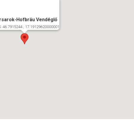
rsarok-Hofbräu Vendéglő
: 46.7915244 ; 17.19129620000001