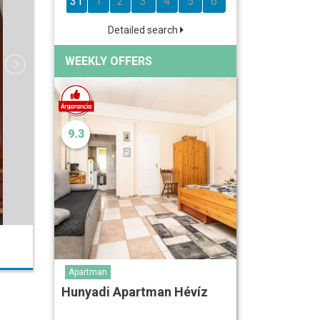
31
1
2
3
4
5
6
Detailed search
WEEKLY OFFERS
9.3
Apartman
Hunyadi Apartman Hévíz