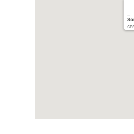
...
Sö
GPS