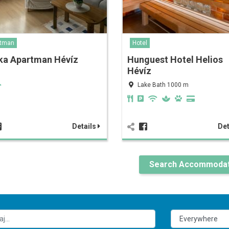
rtman
Hotel
ka Apartman Hévíz
Hunguest Hotel Helios
Hévíz
Lake Bath 1000 m
Details
Det
Search Accommodat