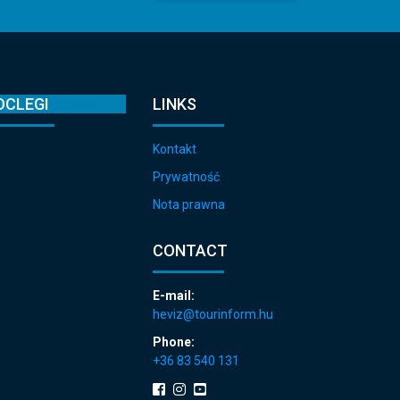
OCLEGI
LINKS
Kontakt
Prywatność
Nota prawna
CONTACT
E-mail:
heviz@tourinform.hu
Phone:
+36 83 540 131