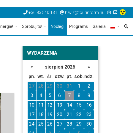
+36 83 540 131
heviz@tourinform.hu
nergie!
Spróbuj to!
Noclegi
Programs
Galeria
WYDARZENIA
«
sierpień 2026
»
pn.
wt.
śr.
czw.
pt.
sob.
ndz.
27
28
29
30
31
1
2
3
4
5
6
7
8
9
10
11
12
13
14
15
16
17
18
19
20
21
22
23
24
25
26
27
28
29
30