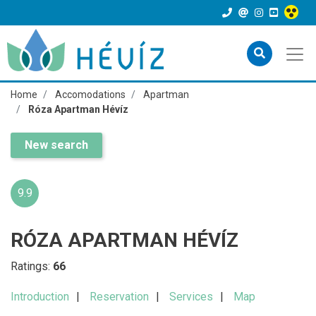
Home
Accomodations
Apartman
Róza Apartman Hévíz
New search
9.9
RÓZA APARTMAN HÉVÍZ
Ratings:
66
Introduction
Reservation
Services
Map