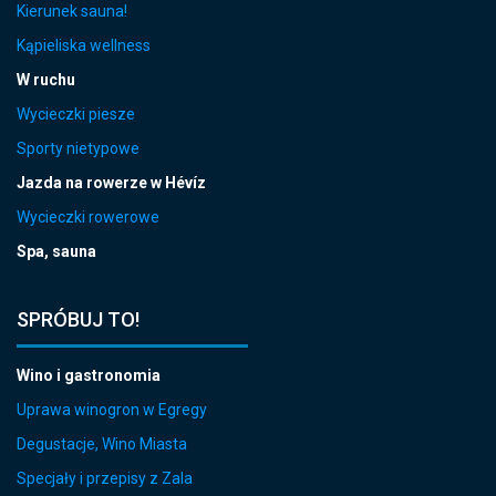
Kierunek sauna!
Kąpieliska wellness
W ruchu
Wycieczki piesze
Sporty nietypowe
Jazda na rowerze w Hévíz
Wycieczki rowerowe
Spa, sauna
SPRÓBUJ TO!
Wino i gastronomia
Uprawa winogron w Egregy
Degustacje, Wino Miasta
Specjały i przepisy z Zala