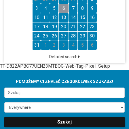
3
4
5
6
7
8
9
10
11
12
13
14
15
16
17
18
19
20
21
22
23
24
25
26
27
28
29
30
31
1
2
3
4
5
6
Detailed search
TT-D822APBC77UEN23MTBQG-Web-Tag-Pixel_Setup
POMOŻEMY CI ZNALEĆ CZEGOKOLWIEK SZUKASZ!
Szukaj