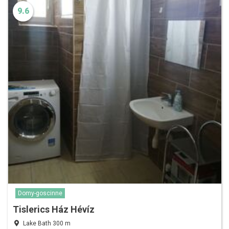
9.6
Domy-goscinne
Tislerics Ház Hévíz
Lake Bath 300 m