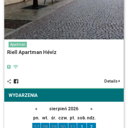
Apartman
Riell Apartman Hévíz
Details
WYDARZENIA
«
sierpień 2026
»
pn.
wt.
śr.
czw.
pt.
sob.
ndz.
27
28
29
30
31
1
2