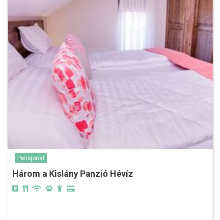
Pensjonat
Három a Kislány Panzió Hévíz