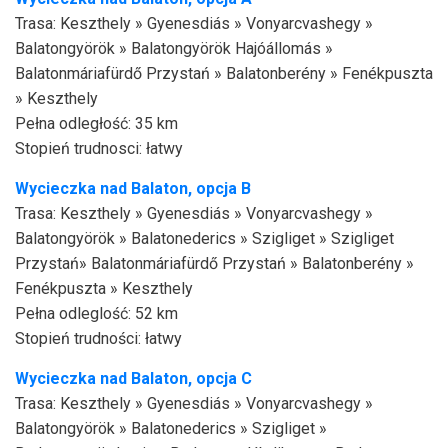
Trasa: Keszthely » Gyenesdiás » Vonyarcvashegy »
Balatongyörök » Balatongyörök Hajóállomás »
Balatonmáriafürdő Przystań » Balatonberény » Fenékpuszta
» Keszthely
Pełna odległość: 35 km
Stopień trudnosci: łatwy
Wycieczka nad
Balaton,
opcja B
Trasa: Keszthely » Gyenesdiás » Vonyarcvashegy »
Balatongyörök » Balatonederics » Szigliget » Szigliget
Przystań» Balatonmáriafürdő Przystań » Balatonberény »
Fenékpuszta » Keszthely
Pełna odleglość: 52 km
Stopień trudności: łatwy
Wycieczka nad
Balaton,
opcja C
Trasa: Keszthely » Gyenesdiás » Vonyarcvashegy »
Balatongyörök » Balatonederics » Szigliget »