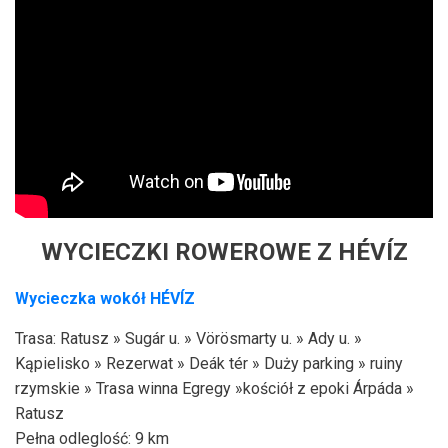
WYCIECZKI ROWEROWE Z HÉVÍZ
Wycieczka wokół HÉVÍZ
Trasa: Ratusz » Sugár u. » Vörösmarty u. » Ady u. »
Kąpielisko » Rezerwat » Deák tér » Duży parking » ruiny
rzymskie » Trasa winna Egregy »kościół z epoki Árpáda »
Ratusz
Pełna odleglość: 9 km