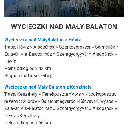
WYCIECZKI NAD MAŁY BALATON
Wycieczka nad Maly
Balaton z Hévíz
Trasa: Hévíz » Alsópáhok » Szentgyörgyvár » Sármellék »
Zalavár, Kis-Balaton ház » Szentgyörgyvár » Alsópáhok »
Hévíz
Pełna odleglość: 42 km
Stopień trudności: łatwy
Wycieczka nad Mały
Balaton z Keszthely
Trasa: Keszthely » Fenékpuszta »Vörs » Kápolnapuszta,
rezerwat żubrów» Balatonmagyaród »Kányavári, wyspa »
Zalavár, Kis-Balaton ház » Szentgyörgyvár » Alsópáhok »
Hévíz »Keszthely
Pełna odleglość: 66 km