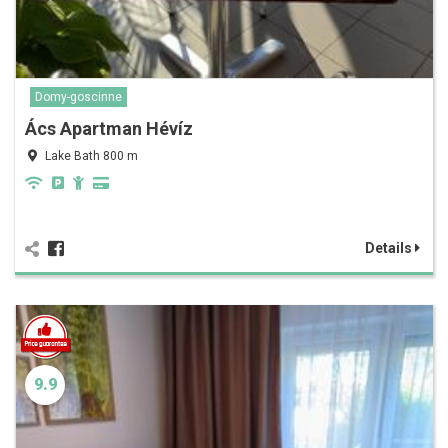
Domy-goscinne
Ács Apartman Hévíz
Lake Bath 800 m
Details
9.9