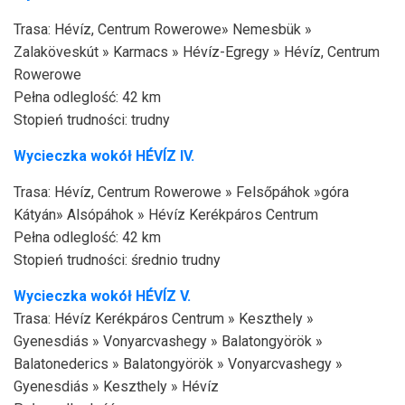
Trasa: Hévíz, Centrum Rowerowe» Nemesbük »
Zalaköveskút » Karmacs » Hévíz-Egregy » Hévíz, Centrum
Rowerowe
Pełna odleglość: 42 km
Stopień trudności: trudny
Wycieczka wokół
HÉVÍZ
IV.
Trasa: Hévíz, Centrum Rowerowe » Felsőpáhok »góra
Kátyán» Alsópáhok » Hévíz Kerékpáros Centrum
Pełna odleglość: 42 km
Stopień trudności: średnio trudny
Wycieczka wokół
HÉVÍZ V.
Trasa: Hévíz Kerékpáros Centrum » Keszthely »
Gyenesdiás » Vonyarcvashegy » Balatongyörök »
Balatonederics » Balatongyörök » Vonyarcvashegy »
Gyenesdiás » Keszthely » Hévíz