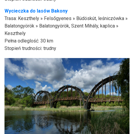
Wycieczka do lasów
Bakony
Trasa: Keszthely » Felsőgyenes » Büdöskút, leśniczówka »
Balatongyörök » Balatongyörök, Szent Mihály, kaplica »
Keszthely
Pełna odleglość: 30 km
Stopień trudności: trudny