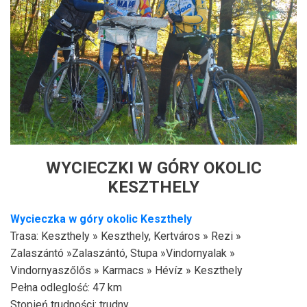
WYCIECZKI W GÓRY OKOLIC
KESZTHELY
Wycieczka w góry okolic
Keszthely
Trasa: Keszthely » Keszthely, Kertváros » Rezi »
Zalaszántó »Zalaszántó, Stupa »Vindornyalak »
Vindornyaszőlős » Karmacs » Hévíz » Keszthely
Pełna odleglość: 47 km
Stopień trudności: trudny