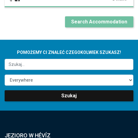
Search Accommodation
POMOŻEMY CI ZNALEĆ CZEGOKOLWIEK SZUKASZ!
Szukaj
JEZIORO W HÉVÍZ