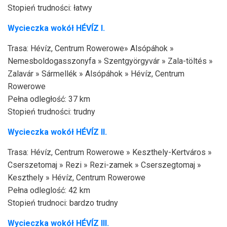
Stopień trudności: łatwy
Wycieczka wokół HÉVÍZ I.
Trasa: Hévíz, Centrum Rowerowe» Alsópáhok »
Nemesboldogasszonyfa » Szentgyörgyvár » Zala-töltés »
Zalavár » Sármellék » Alsópáhok » Hévíz, Centrum
Rowerowe
Pełna odległość: 37 km
Stopień trudności: trudny
Wycieczka wokół
HÉVÍZ
II.
Trasa: Hévíz, Centrum Rowerowe » Keszthely-Kertváros »
Cserszetomaj » Rezi » Rezi-zamek » Cserszegtomaj »
Keszthely » Hévíz, Centrum Rowerowe
Pełna odleglość: 42 km
Stopień trudnoci: bardzo trudny
Wycieczka wokół
HÉVÍZ
III.