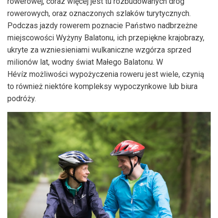
rowerowej, coraz więcej jest tu rozbudowanych dróg
rowerowych, oraz oznaczonych szlaków turytycznych.
Podczas jazdy rowerem poznacie Państwo nadbrzeżne
miejscowości Wyżyny Balatonu, ich przepiękne krajobrazy,
ukryte za wzniesieniami wulkaniczne wzgórza sprzed
milionów lat, wodny świat Małego Balatonu. W
Hévíz możliwości wypożyczenia roweru jest wiele, czynią
to również niektóre kompleksy wypoczynkowe lub biura
podróży.