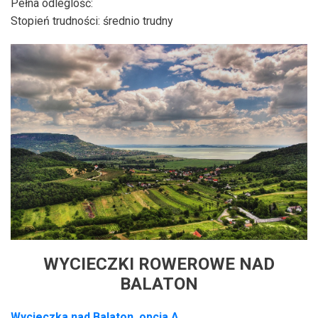
Pełna odleglość:
Stopień trudności: średnio trudny
WYCIECZKI ROWEROWE NAD
BALATON
Wycieczka nad
Balaton,
opcja A