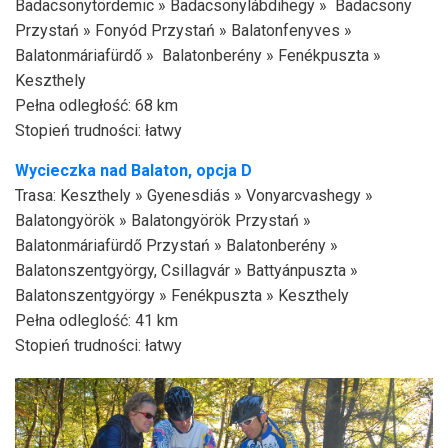
Badacsonytördemic » Badacsonylábdihegy » Badacsony
Przystań » Fonyód Przystań » Balatonfenyves »
Balatonmáriafürdő » Balatonberény » Fenékpuszta »
Keszthely
Pełna odległość: 68 km
Stopień trudności: łatwy
Wycieczka nad
Balaton, opcja D
Trasa: Keszthely » Gyenesdiás » Vonyarcvashegy »
Balatongyörök » Balatongyörök Przystań »
Balatonmáriafürdő Przystań » Balatonberény »
Balatonszentgyörgy, Csillagvár » Battyánpuszta »
Balatonszentgyörgy » Fenékpuszta » Keszthely
Pełna odleglość: 41 km
Stopień trudności: łatwy