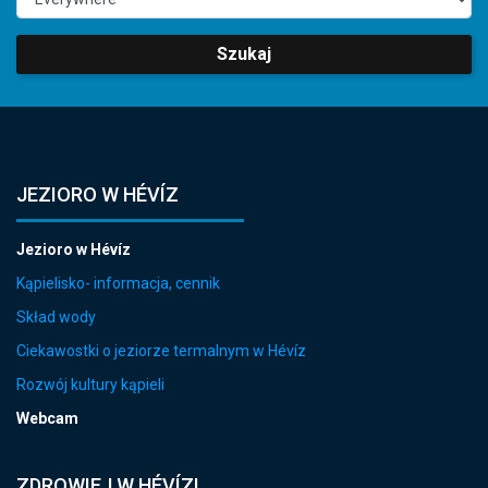
Szukaj
JEZIORO W HÉVÍZ
Jezioro w Hévíz
Kąpielisko- informacja, cennik
Skład wody
Ciekawostki o jeziorze termalnym w Hévíz
Rozwój kultury kąpieli
Webcam
ZDROWIEJ W HÉVÍZ!