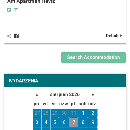
Am Apartman Hévíz
Details
Search Accommodation
WYDARZENIA
«
sierpień 2026
»
pn.
wt.
śr.
czw.
pt.
sob.
ndz.
27
28
29
30
31
1
2
3
4
5
6
7
8
9