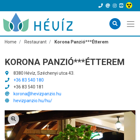
Home
Restaurant
Korona Panzió***Étterem
KORONA PANZIÓ***ÉTTEREM
8380 Hévíz, Széchenyi utca 43.
+36 83 540 180
+36 83 540 181
korona@hevizpanzio.hu
hevizpanzio.hu/hu/