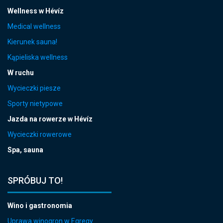
Wellness w Hévíz
Medical wellness
Kierunek sauna!
Kąpieliska wellness
W ruchu
Wycieczki piesze
Sporty nietypowe
Jazda na rowerze w Hévíz
Wycieczki rowerowe
Spa, sauna
SPRÓBUJ TO!
Wino i gastronomia
Uprawa winogron w Egregy