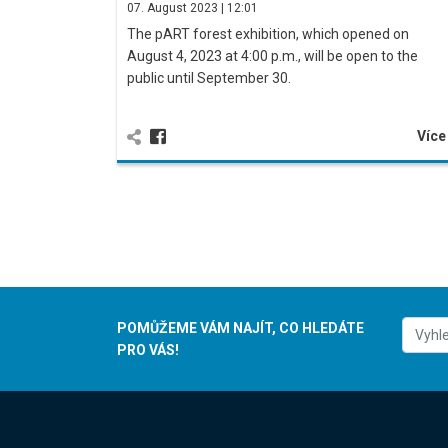
07. August 2023 | 12:01
The pART forest exhibition, which opened on
August 4, 2023 at 4:00 p.m., will be open to the
public until September 30.
Víc
POMŮŽEME VÁM NAJÍT, CO HLEDÁTE
PRO VÁS!