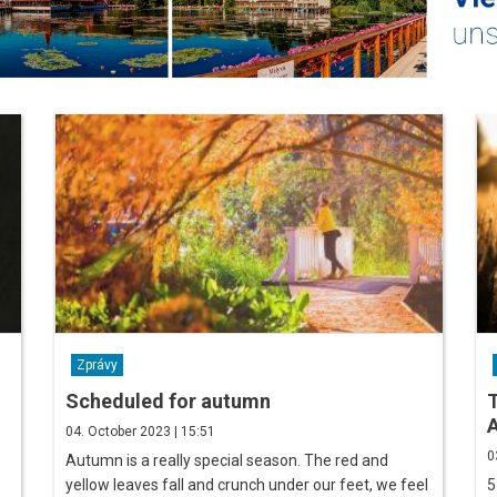
Zprávy
Scheduled for autumn
T
04. October 2023 | 15:51
0
Autumn is a really special season. The red and
yellow leaves fall and crunch under our feet, we feel
5