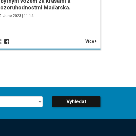
obytným vozem za krásami a
pozoruhodnostmi Maďarska.
0. June 2023 | 11:14
Více
Vyhledat