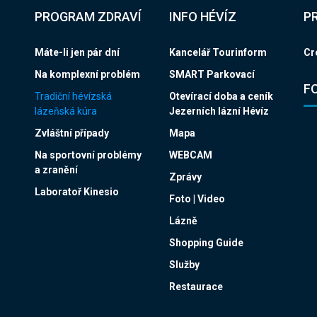
PROGRAM ZDRAVÍ
INFO HÉVÍZ
P
Máte-li jen pár dní
Kancelář Tourinform
Cr
Na komplexní problém
SMART Parkovací
F
Tradiční hévízská
Otevírací doba a ceník
lázeňská kúra
Jezerních lázní Hévíz
Zvláštní případy
Mapa
Na sportovní problémy
WEBCAM
a zranění
Zprávy
Laboratoř Kinesio
Foto | Video
Lázně
Shopping Guide
Služby
Restaurace