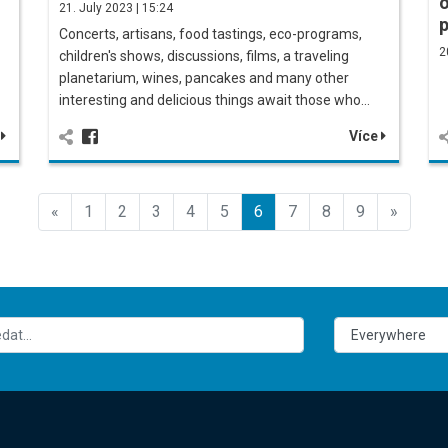
21. July 2023 | 15:24
Concerts, artisans, food tastings, eco-programs,
2
children's shows, discussions, films, a traveling
planetarium, wines, pancakes and many other
interesting and delicious things await those who…
e
Více
Előző
Előző
«
1
2
3
4
5
6
7
8
9
»