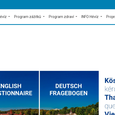
évíz
Program zážitků
Program zdraví
INFO Hévíz
Proj