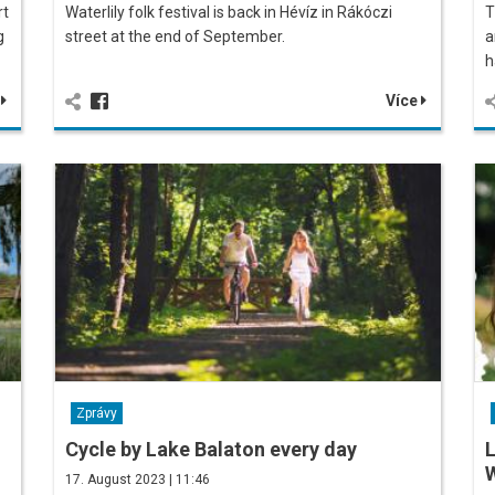
rt
Waterlily folk festival is back in Hévíz in Rákóczi
T
g
street at the end of September.
a
h
e
Více
Zprávy
Cycle by Lake Balaton every day
L
17. August 2023 | 11:46