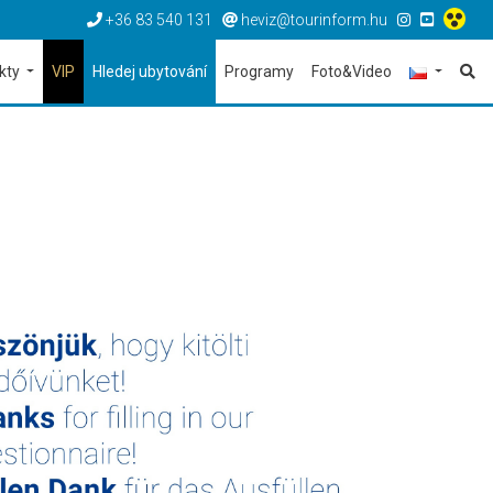
+36 83 540 131
heviz@tourinform.hu
ekty
VIP
Hledej ubytování
Programy
Foto&Video