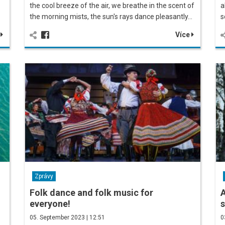
the cool breeze of the air, we breathe in the scent of
a
the morning mists, the sun's rays dance pleasantly…
s
e
Více
Zprávy
Folk dance and folk music for
A
everyone!
s
05. September 2023 | 12:51
0