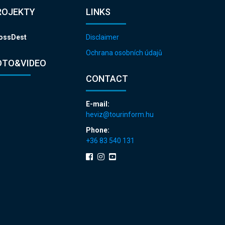
ROJEKTY
LINKS
ossDest
Disclaimer
Ochrana osobních údajů
OTO&VIDEO
CONTACT
E-mail:
heviz@tourinform.hu
Phone:
+36 83 540 131