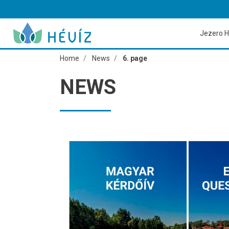
Jezero H
Home
News
6. page
NEWS