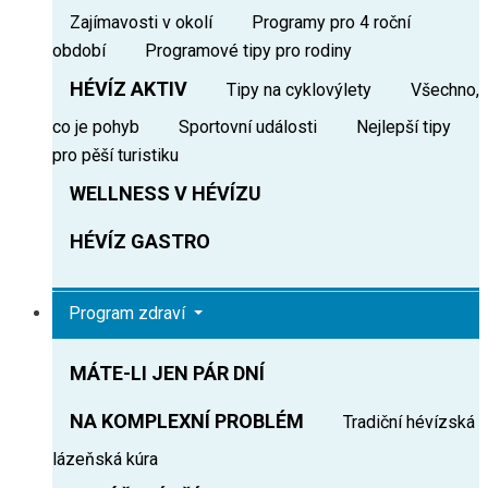
Zajímavosti v okolí
Programy pro 4 roční
období
Programové tipy pro rodiny
HÉVÍZ AKTIV
Tipy na cyklovýlety
Všechno,
co je pohyb
Sportovní události
Nejlepší tipy
pro pěší turistiku
WELLNESS V HÉVÍZU
HÉVÍZ GASTRO
Program zdraví
MÁTE-LI JEN PÁR DNÍ
NA KOMPLEXNÍ PROBLÉM
Tradiční hévízská
lázeňská kúra