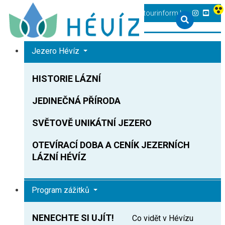
+36 83 540 131
heviz@tourinform.hu
Jezero Hévíz
HISTORIE LÁZNÍ
JEDINEČNÁ PŘÍRODA
SVĚTOVĚ UNIKÁTNÍ JEZERO
OTEVÍRACÍ DOBA A CENÍK JEZERNÍCH
LÁZNÍ HÉVÍZ
Program zážitků
NENECHTE SI UJÍT!
Co vidět v Hévízu