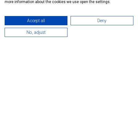
more information about the cookies we use open the settings.
Accept all
Deny
No, adjust
Tags:
Hévíz
Hévíz
Objevujte!
Nabijte se!
Segway
aktivní
10
Last update:
2019-09-16 13:28:45
RELATED PICTURES