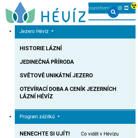
+36 83 540 131
heviz@tourinform.hu
Jezero Hévíz
HISTORIE LÁZNÍ
JEDINEČNÁ PŘÍRODA
SVĚTOVĚ UNIKÁTNÍ JEZERO
OTEVÍRACÍ DOBA A CENÍK JEZERNÍCH
LÁZNÍ HÉVÍZ
Program zážitků
NENECHTE SI UJÍT!
Co vidět v Hévízu