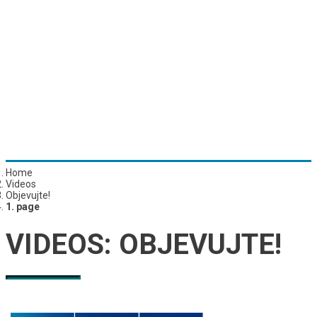
Home
Videos
Objevujte!
1. page
VIDEOS:
OBJEVUJTE!