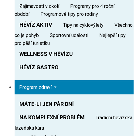
Zajímavosti v okolí
Programy pro 4 roční
období
Programové tipy pro rodiny
HÉVÍZ AKTIV
Tipy na cyklovýlety
Všechno,
co je pohyb
Sportovní události
Nejlepší tipy
pro pěší turistiku
WELLNESS V HÉVÍZU
HÉVÍZ GASTRO
Program zdraví
MÁTE-LI JEN PÁR DNÍ
NA KOMPLEXNÍ PROBLÉM
Tradiční hévízská
lázeňská kúra