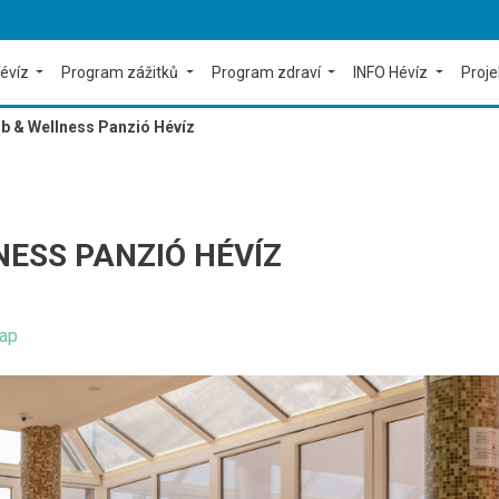
évíz
Program zážitků
Program zdraví
INFO Hévíz
Proj
ub & Wellness Panzió Hévíz
NESS PANZIÓ HÉVÍZ
ap