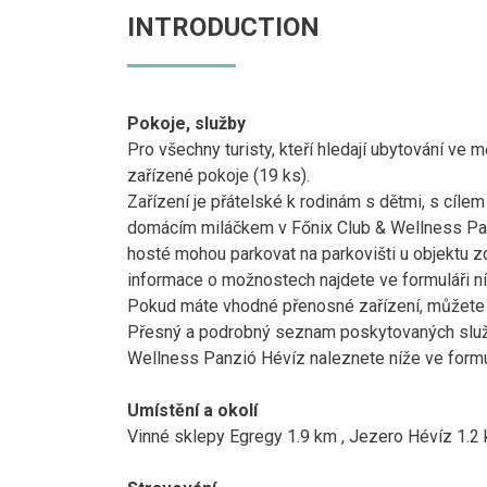
INTRODUCTION
Pokoje, služby
Pro všechny turisty, kteří hledají ubytování ve
zařízené pokoje (19 ks).
Zařízení je přátelské k rodinám s dětmi, s cílem
domácím miláčkem v Főnix Club & Wellness Pan
hosté mohou parkovat na parkovišti u objektu zd
informace o možnostech najdete ve formuláři ní
Pokud máte vhodné přenosné zařízení, můžete se
Přesný a podrobný seznam poskytovaných služeb
Wellness Panzió Hévíz naleznete níže ve formu
Umístění a okolí
Vinné sklepy Egregy 1.9 km , Jezero Hévíz 1.2 