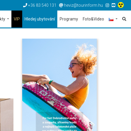
+36 83 540 131
heviz@tourinform.hu
ekty
VIP
Hledej ubytování
Programy
Foto&Video