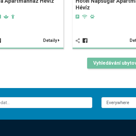
na Apartmanház Hévíz
Hotel Napsugár Apartm
Hévíz
Detaily
Det
Vyhledávání ubyto