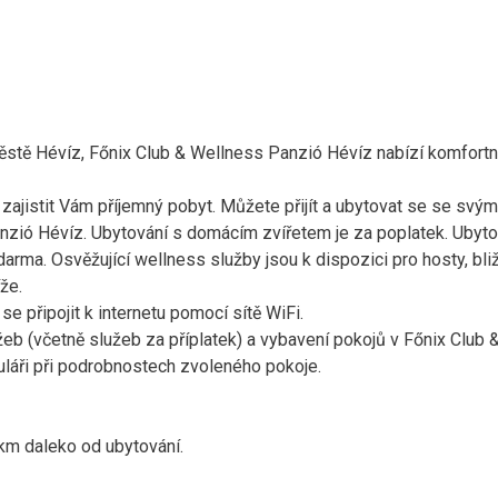
 městě Hévíz, Főnix Club & Wellness Panzió Hévíz nabízí komfort
 zajistit Vám příjemný pobyt. Můžete přijít a ubytovat se se svým
zió Hévíz. Ubytování s domácím zvířetem je za poplatek. Ubyto
arma. Osvěžující wellness služby jsou k dispozici pro hosty, bli
že.
 připojit k internetu pomocí sítě WiFi.
 (včetně služeb za příplatek) a vybavení pokojů v Főnix Club 
láři při podrobnostech zvoleného pokoje.
km daleko od ubytování.