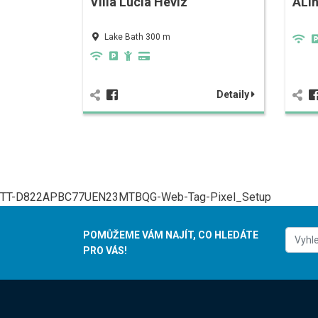
Villa Lucia Hévíz
ALi
Lake Bath 300 m
Detaily
TT-D822APBC77UEN23MTBQG-Web-Tag-Pixel_Setup
POMŮŽEME VÁM NAJÍT, CO HLEDÁTE
PRO VÁS!