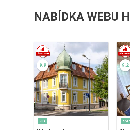
NABÍDKA WEBU H
9.9
9.2
vila
Apa