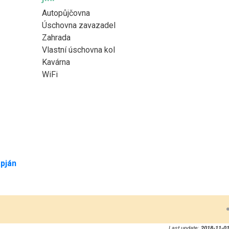
Autopůjčovna
Úschovna zavazadel
Zahrada
Vlastní úschovna kol
Kavárna
WiFi
pján
Last update:
2018-11-01