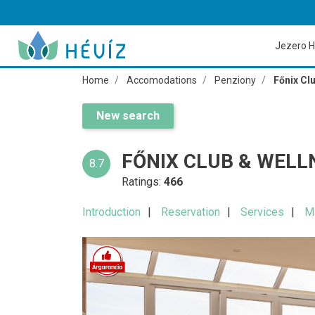
Jezero H
Home
Accomodations
Penziony
Főnix Cl
New search
FŐNIX CLUB & WELL
8.7
Ratings:
466
Introduction
Reservation
Services
M