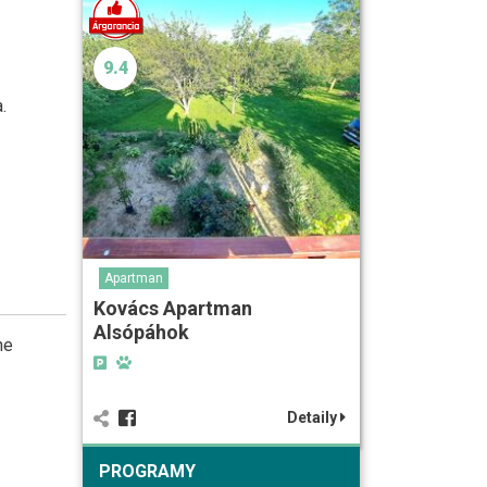
9.4
.
Apartman
Kovács Apartman
Alsópáhok
he
Detaily
PROGRAMY