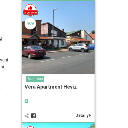
9.9
ně
vaní
žší
Apartman
Vera Apartment Hévíz
&
Detaily