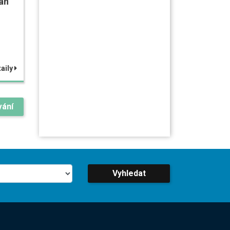
an
aily
vání
Vyhledat