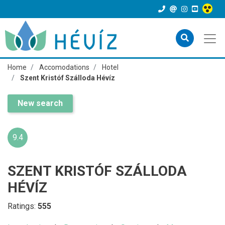
Home
Accomodations
Hotel
Szent Kristóf Szálloda Hévíz
New search
9.4
SZENT KRISTÓF SZÁLLODA
HÉVÍZ
Ratings:
555