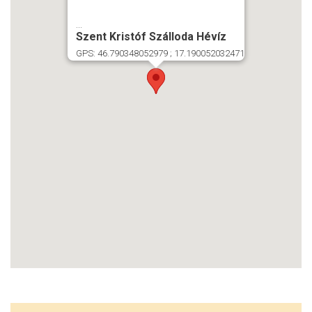
...
Szent Kristóf Szálloda Hévíz
GPS: 46.790348052979 ; 17.190052032471