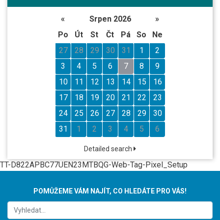
«
Srpen 2026
»
Po
Út
St
Čt
Pá
So
Ne
27
28
29
30
31
1
2
3
4
5
6
7
8
9
10
11
12
13
14
15
16
17
18
19
20
21
22
23
24
25
26
27
28
29
30
31
1
2
3
4
5
6
Detailed search
TT-D822APBC77UEN23MTBQG-Web-Tag-Pixel_Setup
POMŮŽEME VÁM NAJÍT, CO HLEDÁTE PRO VÁS!