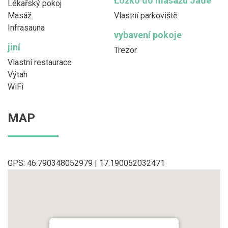
Łóżko do masażu Jade
Lékařský pokoj
Masáž
Vlastní parkoviště
Infrasauna
vybavení pokoje
jiní
Trezor
Vlastní restaurace
Výtah
WiFi
MAP
GPS: 46.790348052979 | 17.190052032471