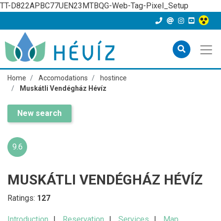
TT-D822APBC77UEN23MTBQG-Web-Tag-Pixel_Setup
Home
Accomodations
hostince
Muskátli Vendégház Hévíz
New search
9.6
MUSKÁTLI VENDÉGHÁZ HÉVÍZ
Ratings:
127
Introduction
Reservation
Services
Map