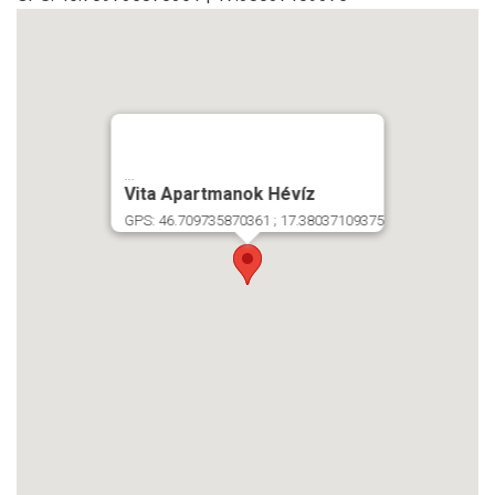
...
Vita Apartmanok Hévíz
GPS: 46.709735870361 ; 17.38037109375