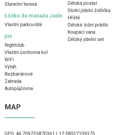
Dětská postel
Sluneční terasa
Stolní jídelní židlička
Łóżko do masażu Jade
Hřiště
Vlastní parkoviště
Dětské ložní prádlo
Koupací vana
jiní
Dětský jídelní set
Nightclub
Vlastní úschovna kol
WiFi
Výtah
Bezbariérové
Zahrada
Autopůjčovna
MAP
GPS: 46.709735870361 | 17.38037109375