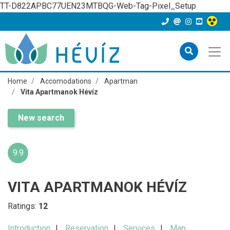
TT-D822APBC77UEN23MTBQG-Web-Tag-Pixel_Setup
Home
Accomodations
Apartman
Vita Apartmanok Hévíz
New search
9.9
VITA APARTMANOK HÉVÍZ
Ratings:
12
Introduction
Reservation
Services
Map