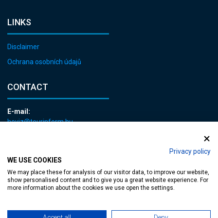
LINKS
Disclaimer
Ochrana osobních údajů
CONTACT
E-mail:
heviz@tourinform.hu
Phone:
+36 83 540 131
Privacy policy
WE USE COOKIES
We may place these for analysis of our visitor data, to improve our website,
show personalised content and to give you a great website experience. For
more information about the cookies we use open the settings.
Accessible web page
| Copyright © 2024 Municipality of Hévíz, Designed by
Accept all
Deny