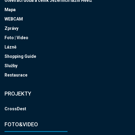
Otevírací doba a ceník Jezerních lázní Hévíz
Mapa
WEBCAM
Zprávy
Foto | Video
Lázně
Shopping Guide
Služby
Restaurace
PROJEKTY
CrossDest
FOTO&VIDEO