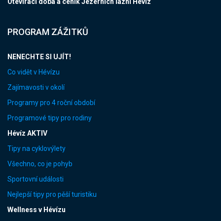
Otevírací doba a ceník Jezerních lázní Hévíz
PROGRAM ZÁŽITKŮ
NENECHTE SI UJÍT!
Co vidět v Hévízu
Zajímavosti v okolí
Programy pro 4 roční období
Programové tipy pro rodiny
Hévíz AKTIV
Tipy na cyklovýlety
Všechno, co je pohyb
Sportovní události
Nejlepší tipy pro pěší turistiku
Wellness v Hévízu