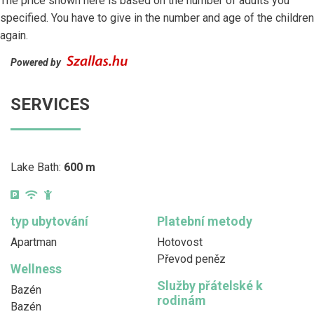
The price shown here is based on the number of adults you
specified. You have to give in the number and age of the children
again.
Powered by
SERVICES
Lake Bath:
600 m
typ ubytování
Platební metody
Apartman
Hotovost
Převod peněz
Wellness
Služby přátelské k
Bazén
rodinám
Bazén