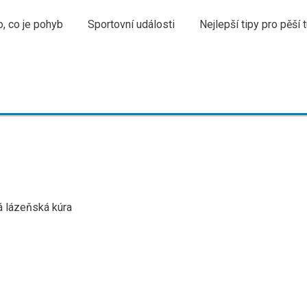
, co je pohyb
Sportovní události
Nejlepší tipy pro pěší t
á lázeňská kúra