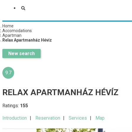
Home
Accomodations
Apartman
Relax Apartmanház Hévíz
New search
9.7
RELAX APARTMANHÁZ HÉVÍZ
Ratings:
155
Introduction
Reservation
Services
Map