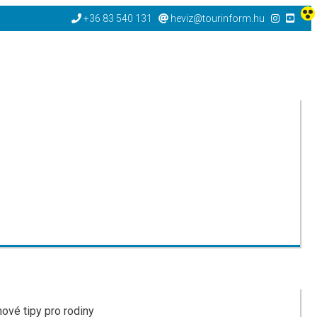
+36 83 540 131
heviz@tourinform.hu
ové tipy pro rodiny